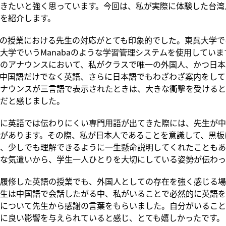
きたいと強く思っています。今回は、私が実際に体験した台湾
を紹介します。
の授業における先生の対応がとても印象的でした。東呉大学ではTr
大学でいうManabaのような学習管理システムを使用していま
のアナウンスにおいて、私がクラスで唯一の外国人、かつ日本
中国語だけでなく英語、さらに日本語でもわざわざ案内をして
ナウンスが三言語で表示されたときは、大きな衝撃を受けると
だと感じました。
に英語では伝わりにくい専門用語が出てきた際には、先生が中
があります。その際、私が日本人であることを意識して、黒板
、少しでも理解できるように一生懸命説明してくれたこともあ
な気遣いから、学生一人ひとりを大切にしている姿勢が伝わっ
履修した英語の授業でも、外国人としての存在を強く感じる場
生は中国語で会話したがる中、私がいることで必然的に英語を
について先生から感謝の言葉をもらいました。自分がいること
に良い影響を与えられていると感じ、とても嬉しかったです。