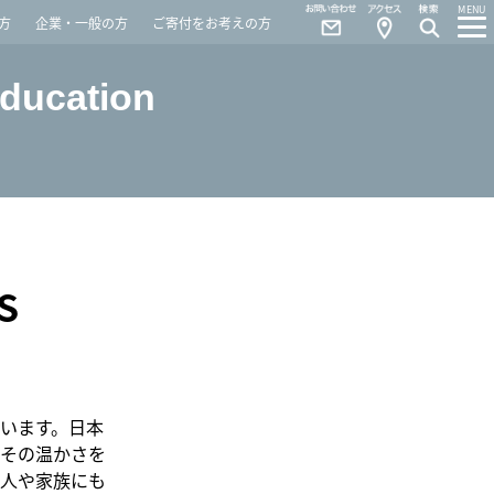
Contact
Access
MENU
方
企業・一般の方
ご寄付をお考えの方
Education
S
います。日本
その温かさを
人や家族にも