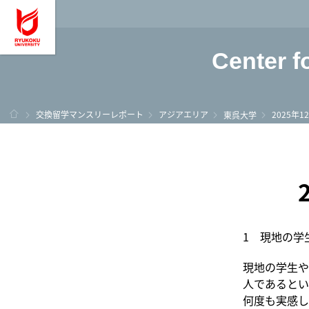
龍谷大学 You, Unl
Center f
ホーム
交換留学マンスリーレポート
アジアエリア
2025年
東呉大学
1 現地の学
現地の学生や
人であるとい
何度も実感し