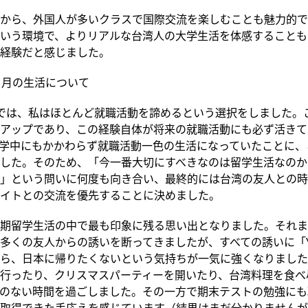
から、外国人が多いクラスで国際交流を楽しむことも魅力的で
いう環境で、よりリアルな台湾人の大学生活を体感することも
経験だと感じました。
カ月の生活について
では、私はほとんど就職活動を諦めるという選択をしました。
アップであり、この経験自体が将来の就職活動にも必ず活きて
学中にもかかわらず就職活動一色の生活になっていたことに、
した。そのため、「今一番大切にすべきなのは留学生活なのか
」という問いに何度も向き合い、最終的には台湾の友人との時
イトとの交流を優先することに決めました。
期留学生活の中で最も印象に残る思い出となりました。それま
多くの友人からの誘いを断ってきましたが、すべての誘いに「Y
ら、日本に帰りたくないという気持ちが一気に強くなりました
行ったり、クリスマスパーティーを開いたり、台湾料理を食べ
のない時間を過ごしました。その一方で期末テストの勉強にも
取得できた手応えを感じています（結果はまだ分かりませんが