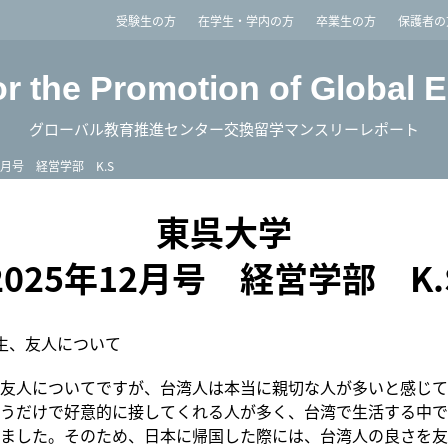
imited
受験生の方
在学生・学内の方
卒業生の方
保護者の
or the Promotion of Global 
グローバル教育推進センター交換留学マンスリーレポート
12月号 経営学部 K.S
東呉大学
2025年12月号 経営学部 K.
生、友人について
友人についてですが、台湾人は本当に親切な人が多いと感じて
うだけで好意的に接してくれる人が多く、台湾で生活する中で
ました。そのため、日本に帰国した際には、台湾人の良さを友