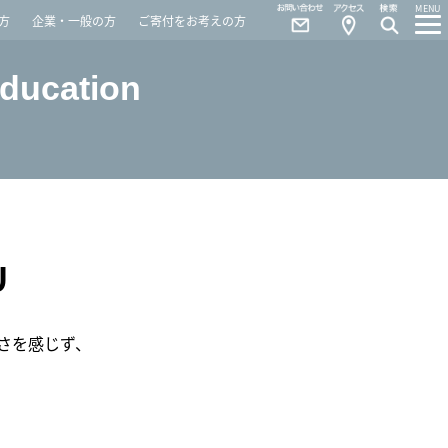
Contact
Access
MENU
方
企業・一般の方
ご寄付をお考えの方
Education
U
暑さを感じず、