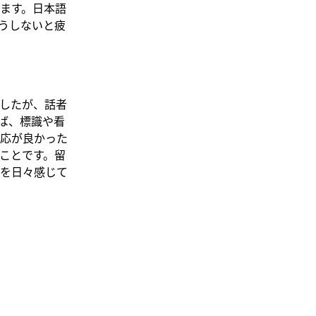
ます。日本語
うしないと疲
したが、話者
ば、標識や看
応が良かった
ことです。留
を日々感じて