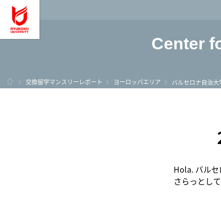
龍谷大学 You, Unl
Center f
ホーム
交換留学マンスリーレポート
ヨーロッパエリア
バルセロナ自治大
Hola. 
さらっとして