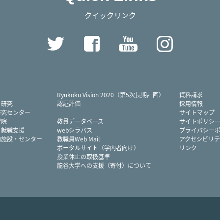
クイックリンク
Twitter
Facebook
YouTube
Instag
Ryukoku Vision 2020（第5次長期計画）
資料請求
・研究
認証評価
採用情報
研究センター
サイトマップ
学院
教員データベース
サイトポリシ
・就職支援
webシラバス
プライバシー
内施設・センター
教職員Web Mail
アクセシビリテ
ポータルサイト（学内者向け）
リンク
授業休止の取扱基準
龍谷大学への支援（寄付）について