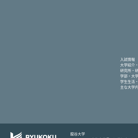
入試情報
大学紹介
研究所・
学部・大
学生生活
主な大学
龍谷大学