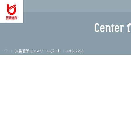
龍谷大学 You, Unl
ホーム
交換留学マンスリーレポート
IMG_2211