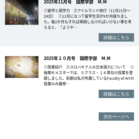
2025年11月号 国際学部 M.M
①留学と語学力 ②アイルランド旅行（11月21日～
24日） ①11月になって留学生活が9か月経ちまし
た。後2か月もすれば帰国しなければいけない事を考
えると、「ようや…
詳細はこちら
2025年１０月号 国際学部 M.M
①授業紹介 ②スロバキア人の日本語力について ①
後期セメスターでは、５クラス・１６単位の授業を登
録しました。前期は私が所属しているFaculty of Artの
授業のみ履修…
詳細はこちら
次のページへ