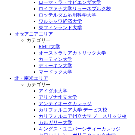
ローマ・ラ・サピエンザ大学
ロイファナ大学リューネブルク校
ロッテルダム応用科学大学
ワルシャワ経済大学
東フィンランド大学
オセアニアエリア
カテゴリー
RMIT大学
オーストラリアカトリック大学
カーティン大学
ディーキン大学
マードック大学
北・南米エリア
カテゴリー
アイダホ大学
アリゾナ州立大学
アンティオークカレッジ
カリフォルニア大学 デービス校
カリフォルニア州立大学 ノースリッジ校
カルガリー大学
キングス・ユニバーシティーカレッジ