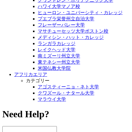
クワントレン・ポリテクニック大学
ハワイ大学マノア校
ヒューロン・ユニバーシティ・カレッジ
プエブラ栄誉州立自治大学
フレーザーバレー大学
マサチューセッツ大学ボストン校
メディシン・ハット・カレッジ
ランガラカレッジ
レイクヘッド大学
南ミズーリ州立大学
東テネシー州立大学
米国仏教大学院
アフリカエリア
カテゴリー
アゴスティーニョ・ネト大学
クワズール・ナタール大学
マラウイ大学
Need Help?