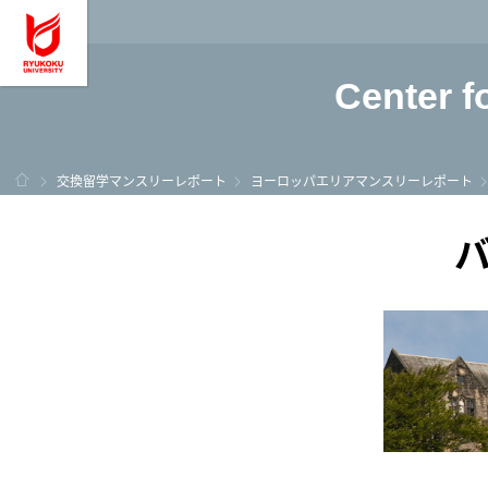
龍谷大学 You, Unl
Center f
ホーム
交換留学マンスリーレポート
ヨーロッパエリアマンスリーレポート