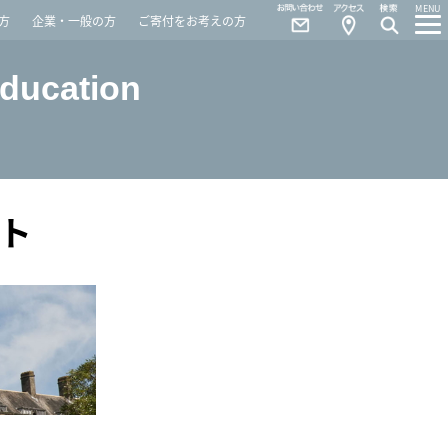
Contact
Access
MENU
方
企業・一般の方
ご寄付をお考えの方
Education
ト