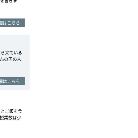
を書きま
細はこちら
から来ている
んの国の人
細はこちら
人とご飯を食
授業数は少