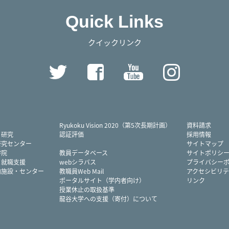
Quick Links
クイックリンク
Twitter
Facebook
YouTube
Instag
Ryukoku Vision 2020（第5次長期計画）
資料請求
・研究
認証評価
採用情報
研究センター
サイトマップ
学院
教員データベース
サイトポリシ
・就職支援
webシラバス
プライバシー
内施設・センター
教職員Web Mail
アクセシビリテ
ポータルサイト（学内者向け）
リンク
授業休止の取扱基準
龍谷大学への支援（寄付）について