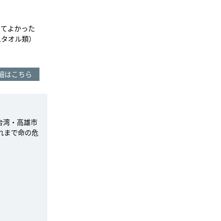
きてよかった
ムタオル類）
細はこちら
台湾・高雄市
れまで命の危