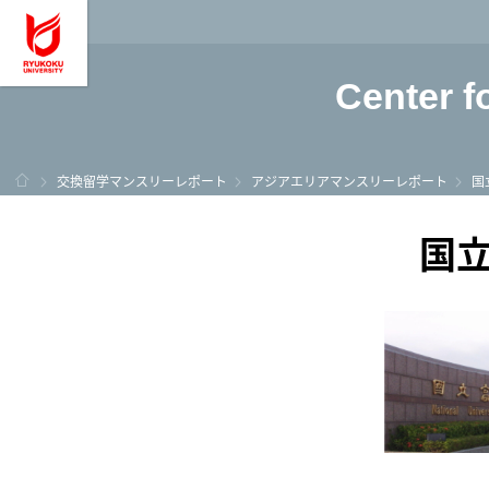
龍谷大学 You, Unl
Center f
ホーム
交換留学マンスリーレポート
アジアエリアマンスリーレポート
国
国