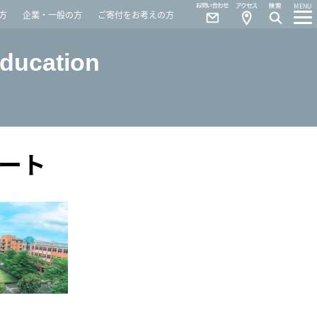
Contact
Access
MENU
方
企業・一般の方
ご寄付をお考えの方
Education
ート