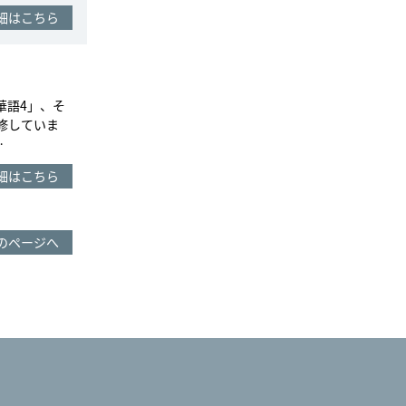
細はこちら
華語4」、そ
履修していま
…
細はこちら
のページへ