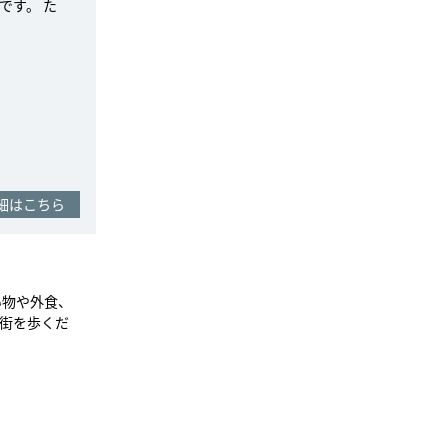
です。 た
細はこちら
い物や外食、
街を歩くだ