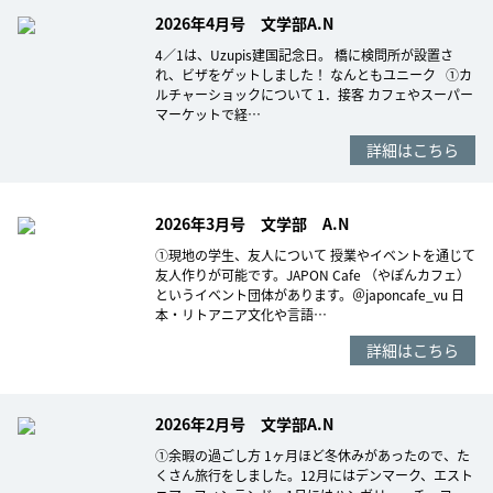
2026年4月号 文学部A.N
4／1は、Uzupis建国記念日。 橋に検問所が設置さ
れ、ビザをゲットしました！ なんともユニーク ①カ
ルチャーショックについて 1．接客 カフェやスーパー
マーケットで経…
詳細はこちら
2026年3月号 文学部 A.N
①現地の学生、友人について 授業やイベントを通じて
友人作りが可能です。JAPON Cafe （やぽんカフェ）
というイベント団体があります。＠japoncafe_vu 日
本・リトアニア文化や言語…
詳細はこちら
2026年2月号 文学部A.N
①余暇の過ごし方 1ヶ月ほど冬休みがあったので、た
くさん旅行をしました。12月にはデンマーク、エスト