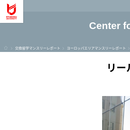
龍谷大学 You, Unl
Center f
ホーム
交換留学マンスリーレポート
ヨーロッパエリアマンスリーレポート
リー