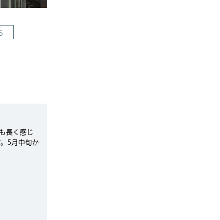
ら
も長く感じ
。5月中旬か