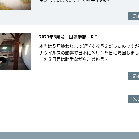
生活しています。これから来年の6…
詳
2020年3月号 国際学部 K.T
本当は５月終わりまで留学する予定だったのですが
ナウイルスの影響で日本に３月１９日に帰国しまし
この３月号は勝手ながら、最終号…
詳
次