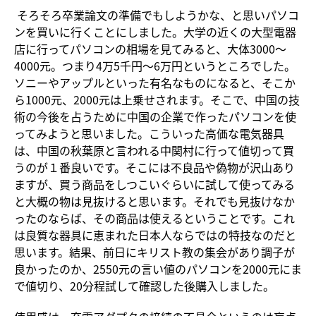
そろそろ卒業論文の準備でもしようかな、と思いパソコ
ンを買いに行くことにしました。大学の近くの大型電器
店に行ってパソコンの相場を見てみると、大体3000～
4000元。つまり4万5千円～6万円というところでした。
ソニーやアップルといった有名なものになると、そこか
ら1000元、2000元は上乗せされます。そこで、中国の技
術の今後を占うために中国の企業で作ったパソコンを使
ってみようと思いました。こういった高価な電気器具
は、中国の秋葉原と言われる中関村に行って値切って買
うのが１番良いです。そこには不良品や偽物が沢山あり
ますが、買う商品をしつこいぐらいに試して使ってみる
と大概の物は見抜けると思います。それでも見抜けなか
ったのならば、その商品は使えるということです。これ
は良質な器具に恵まれた日本人ならではの特技なのだと
思います。結果、前日にキリスト教の集会があり調子が
良かったのか、2550元の言い値のパソコンを2000元にま
で値切り、20分程試して確認した後購入しました。