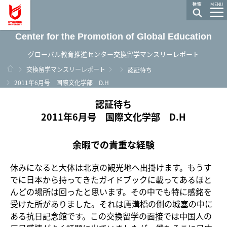
龍谷大学 You, Unlimited
MENU
Center for the Promotion of Global Education
グローバル教育推進センター交換留学マンスリーレポート
ホーム
交換留学マンスリーレポート
認証待ち
2011年6月号 国際文化学部 D.H
認証待ち
2011年6月号 国際文化学部 D.H
余暇での貴重な経験
休みになると大体は北京の観光地へ出掛けます。もうす
でに日本から持ってきたガイドブックに載ってあるほと
んどの場所は回ったと思います。その中でも特に感銘を
受けた所がありました。それは廬溝橋の側の城塞の中に
ある抗日記念館です。この交換留学の面接では中国人の