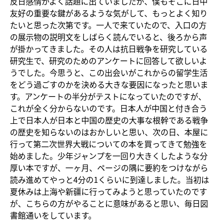
反日感情がよく話題に出ていましたが、僕もそこに日中
友好の重要な鍵があるような気がして、もっとよく知り
たいと思った次第です。一人で来ていたので、入口の方
の展示物の説明文をしばらく読んでいると、後ろから声
が掛かってきました。その人は抗日戦争を研究している
研究生で、研究のためのアンケートに回答して欲しいよ
うでした。今思うと、この出会いがこれからの留学生活
をどう過ごすのかを決める大きな要因になったと思いま
す。アンケートの半分がテストになっていたのですが、
これが全く分からないのです。日本人が中国と付き合う
上で日本人が日本と中国の歴史の大事な根幹である戦争
の歴史を知らないのはおかしいと思い、次の日、本屋に
行って第二次世界大戦についての本を買ってきて勉強を
始めました。少年ジャンプを一回り大きくしたような分
厚い本ですが、一ヶ月、ページの隅に要約をつけながら
読み進めてやっと4分の1くらいに到達しました。当初は
夏休みは上海や新疆に行ってみようと思っていたのです
が、こちらの方がやることに意味があると思い、毎日図
書館通いをしています。