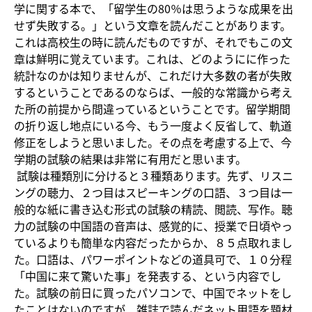
学に関する本で、「留学生の80％は思うような成果を出
せず失敗する。」という文章を読んだことがあります。
これは高校生の時に読んだものですが、それでもこの文
章は鮮明に覚えています。これは、どのようにに作った
統計なのかは知りませんが、これだけ大多数の者が失敗
するということであるのならば、一般的な常識から考え
た所の前提から間違っているということです。留学期間
の折り返し地点にいる今、もう一度よく反省して、軌道
修正をしようと思いました。その点を考慮する上で、今
学期の試験の結果は非常に有用だと思います。
試験は種類別に分けると３種類あります。先ず、リスニ
ングの聴力、２つ目はスピーキングの口語、３つ目は一
般的な紙に書き込む形式の試験の精読、閲読、写作。聴
力の試験の中国語の音声は、感覚的に、授業で日頃やっ
ているよりも簡単な内容だったからか、８５点取れまし
た。口語は、パワーポイントなどの道具可で、１０分程
「中国に来て驚いた事」を発表する、という内容でし
た。試験の前日に買ったパソコンで、中国でネットをし
たことはないのですが、雑誌で読んだネット用語を題材