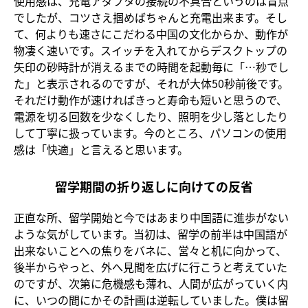
使用感は、充電アダプタの接続の不具合というのは盲点
でしたが、コツさえ掴めばちゃんと充電出来ます。そし
て、何よりも速さにこだわる中国の文化からか、動作が
物凄く速いです。スイッチを入れてからデスクトップの
矢印の砂時計が消えるまでの時間を起動毎に「…秒でし
た」と表示されるのですが、それが大体50秒前後です。
それだけ動作が速ければきっと寿命も短いと思うので、
電源を切る回数を少なくしたり、照明を少し落としたり
して丁寧に扱っています。今のところ、パソコンの使用
感は「快適」と言えると思います。
留学期間の折り返しに向けての反省
正直な所、留学開始と今ではあまり中国語に進歩がない
ような気がしています。当初は、留学の前半は中国語が
出来ないことへの焦りをバネに、営々と机に向かって、
後半からやっと、外へ見聞を広げに行こうと考えていた
のですが、次第に危機感も薄れ、人間が広がっていく内
に、いつの間にかその計画は逆転していました。僕は留