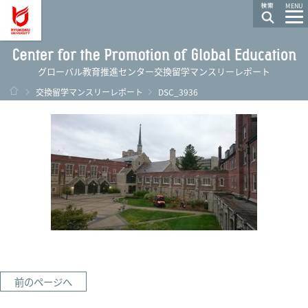
龍谷大学 You, Unlimited
MENU
グローバル教育推進センター交換留学マンスリーレポート
ホーム
交換留学マンスリーレポート
DSC_3936
前のページへ