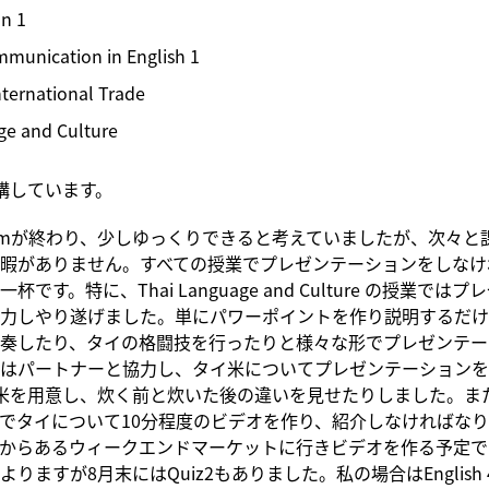
n 1
munication in English 1
International Trade
ge and Culture
講しています。
termが終わり、少しゆっくりできると考えていましたが、次々と
暇がありません。すべての授業でプレゼンテーションをしなけ
杯です。特に、Thai Language and Culture の授業では
力しやり遂げました。単にパワーポイントを作り説明するだけ
奏したり、タイの格闘技を行ったりと様々な形でプレゼンテー
はパートナーと協力し、タイ米についてプレゼンテーションを
米を用意し、炊く前と炊いた後の違いを見せたりしました。ま
でタイについて10分程度のビデオを作り、紹介しなければな
からあるウィークエンドマーケットに行きビデオを作る予定で
りますが8月末にはQuiz2もありました。私の場合はEnglish 4と