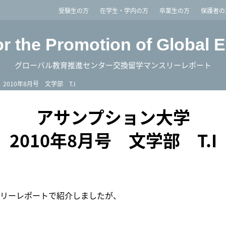
imited
受験生の方
在学生・学内の方
卒業生の方
保護者の
or the Promotion of Global 
グローバル教育推進センター交換留学マンスリーレポート
2010年8月号 文学部 T.I
アサンプション大学
2010年8月号 文学部 T.I
リーレポートで紹介しましたが、