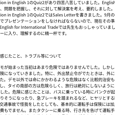
tion in English 1のQuiz2があり四苦八苦していました。English
、問題を把握し、それに対して解決案を考え、要約しました。Bus
tion in English 1のQuiz2ではSales Letterを書きました
でプレゼンテーションをしなければならないので、現在その準
glish for International Tradeでは先生もおっしゃって
ーに入り、理解するのに精一杯です。
感じたこと、トラブル等について
モが始まった当初はあまり危険ではありませんでした。しかし
険になっていきました。特に、外出禁止令がでたときは、外に
た。デモ以外では命にかかわるような危険はなく比較的治安も
し、タイの南部の方は危険らしく、旅行は絶対にしないように
した。危険に感じたことは、バスに乗っている時にパンクが起
りそうになったり、急ブレーキを踏まれるなど、ヒヤリとする
交通事故で怪我をしたとしても、基本的に運転手は保険には加
費もでません。またタクシーに乗る時、行き先を告げて運転手