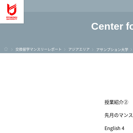
龍谷大学 You, Unl
Center f
ホーム
交換留学マンスリーレポート
アジアエリア
アサンプション大学
授業紹介②
先月のマンス
English 4