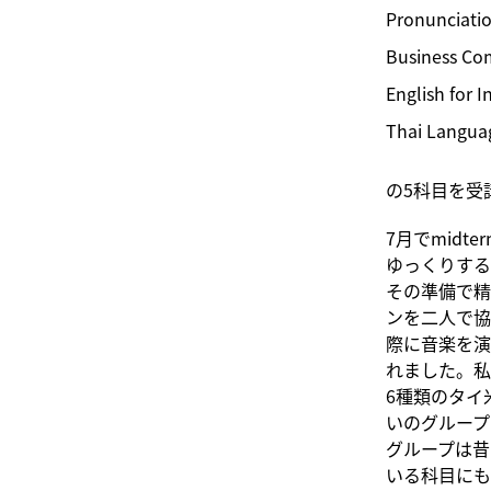
Pronunciatio
Business Com
English for 
Thai Langua
の5科目を受
7月でmid
ゆっくりする
その準備で精一
ンを二人で協
際に音楽を演
れました。私
6種類のタイ
いのグループ
グループは昔
いる科目にもよ