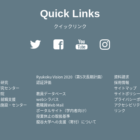
Quick Links
クイックリンク
Twitter
Facebook
YouTube
Instag
Ryukoku Vision 2020（第5次長期計画）
資料請求
・研究
認証評価
採用情報
研究センター
サイトマップ
学院
教員データベース
サイトポリシ
・就職支援
webシラバス
プライバシー
内施設・センター
教職員Web Mail
アクセシビリテ
ポータルサイト（学内者向け）
リンク
授業休止の取扱基準
龍谷大学への支援（寄付）について