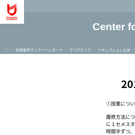
龍谷大学 You, Unl
Center f
ホーム
交換留学マンスリーレポート
アジアエリア
アサンプション大学
2
①授業につい
履修方法につ
に１セメスタ
時間半ずつ、