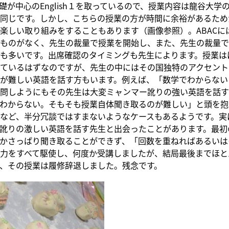
礎が中心のEnglish１を取っているので、授業内容は龍谷大学
同じです。しかし、こちらの授業の方が時間に余裕があるため
楽しい取り組みをすることもあります（画像参照）。ABACに
ものがなく、先生の裁量で授業を開始し、また、先生の裁量で
も多いです。出席確認のタイミングも先生によります。授業は
ているはずなのですが、先生の中にはその国独特のアクセント
が難しい英語を話す方もいます。例えば、「数学でわからない
問しようにもその先生は大変ミャンマー訛りの強い英語を話す
わからない。そもそも授業自体聞き取るのが難しい」と頭を抱
など、半分冗談ではすまないようなケースもあるようです。実
訛りの激しい英語を話す先生と出会ったことがあります。最初
かさっぱり聞き取ることができず、「回数を重ねればあるいは
力をすべて駆使し、何度か受講しましたが、結局最後までほと
、その授業は履修辞退しました。残念です。