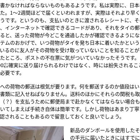
書かなければならないものもあるようです。私は実際に、日本
た。1～2週間ほどで届くといわれますが、実際はそれより早
うです。というのも、支払いのときに渡されるレシートに、そ
、インターネットで確認できるコードがあり、それをタイの郵
ると、送った荷物が今どこを通過したかが確認できるようにな
テムのおかげで、いつ荷物がタイを発ち日本に着いたかという
いるのに友人がその荷物を受け取っていないことを知ることが
たところ、ポストの不在票に気がついていなかったそうです。
00㌫確実に送り届けられるわけではなく、時には紛失されるこ
必要です。
への荷物の郵送は根気が要ります。何を郵送するのか値段はい
書類に記入せねばなりません。送料のほかにそれらの関税も取
（？）を支払うために郵便局まで赴かなくてはならない場合も
いてしまえば手続き自体は簡単です。しかし荷物はあまり丁寧
認されることもあるので留意しておくと良いでしょう。
新品のダンボールを使用したそ
の手元に届いたときにはすでに