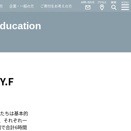
Contact
Access
MENU
方
企業・一般の方
ご寄付をお考えの方
Education
.F
たちは基本的
、それぞれ一
回で合計6時間