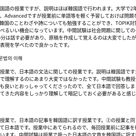
国語の授業ですが、説明はほぼ韓国語で行われます。大学で2
、Advancedですが授業前に単語等を軽く予習しておけば問
韓国のことわざや詩についても勉強することができ、TOPIK
べるいい機会になっています。中間試験は社会問題に関しての
5分は話す必要があり、原稿を作成して覚えるのは大変でした
表現を学べたので良かったです。
문법의 이해
授業で、日本語の文法に関しての授業です。説明は韓国語です
で理解するのにあまり大変ではなかったです。中間試験も教授
も良いとおっしゃってくださったので、全て日本語で回答しま
てきた内容をしっかり理解して暗記しておく必要があると感じ
授業で、日本語の記事を韓国語に訳す授業です。②の授業と同
て日本語です。授業中にあてられるので、毎回授業前に記事を
います。中間試験は授業で扱った日本語の文章を韓国語に訳す