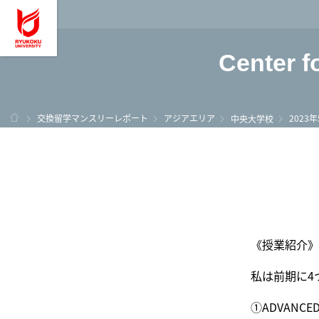
龍谷大学 You, Unl
Center f
ホーム
交換留学マンスリーレポート
アジアエリア
2023
中央大学校
《授業紹介》
私は前期に4
①ADVANCED