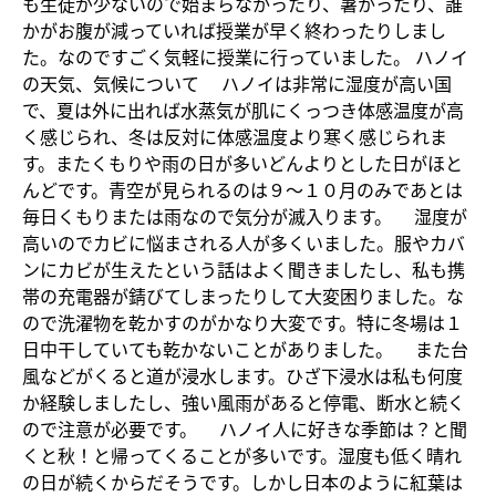
も生徒が少ないので始まらなかったり、暑かったり、誰
かがお腹が減っていれば授業が早く終わったりしまし
た。なのですごく気軽に授業に行っていました。 ハノイ
の天気、気候について ハノイは非常に湿度が高い国
で、夏は外に出れば水蒸気が肌にくっつき体感温度が高
く感じられ、冬は反対に体感温度より寒く感じられま
す。またくもりや雨の日が多いどんよりとした日がほと
んどです。青空が見られるのは９～１０月のみであとは
毎日くもりまたは雨なので気分が滅入ります。 湿度が
高いのでカビに悩まされる人が多くいました。服やカバ
ンにカビが生えたという話はよく聞きましたし、私も携
帯の充電器が錆びてしまったりして大変困りました。な
ので洗濯物を乾かすのがかなり大変です。特に冬場は１
日中干していても乾かないことがありました。 また台
風などがくると道が浸水します。ひざ下浸水は私も何度
か経験しましたし、強い風雨があると停電、断水と続く
ので注意が必要です。 ハノイ人に好きな季節は？と聞
くと秋！と帰ってくることが多いです。湿度も低く晴れ
の日が続くからだそうです。しかし日本のように紅葉は