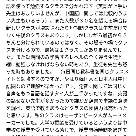
語を使って勉強するクラスで分かれます（英語が上手い
先生はあまりいませんが、中国語に関しては比較的うま
い先生もいるそう）。また人数が３０名を超える場合は
新しいクラスが増設されたり短期間クラスは午前だけで
なく午後のクラスもあります。しかしながら最初からき
ちんと分けられているのではなく、その場その場でクラ
スを分けるので、最初は１クラスしかありませんでし
た。また短期間のみ学習するレベルの全く違う生徒と一
緒に勉強しなければならない時もあり、生徒も先生も怒
った時もありました。 毎日同じ教科書を同じクラスメ
イトと勉強するのですが、やはり韓国人と日本人は中国
語圏なので理解が早かったです。発音に関しては同じく
音声をもつ言語を話すタイ人が上手かったですね。英語
の話せない先生が多かったので誰かが辞書で単語の意味
を調べ、英語で教えあうなどクラスの団結力は高かった
と思います。私のクラスはモーザンビーク人がムードメ
ーカーでした。大学の授業を受けているというよりは中
学校の授業を受けている感じで、授業開始時間を過ぎて