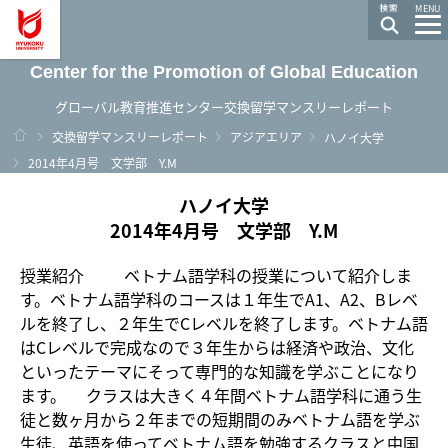
龍谷大学 You, Unlimited
MENU
Center for the Promotion of Global Education
グローバル教育推進センター交換留学マンスリーレポート
ホーム
交換留学マンスリーレポート
アジアエリア
ハノイ大学
2014年4月号 文学部 Y.M
ハノイ大学
2014年4月号 文学部 Y.M
授業紹介 ベトナム語学科の授業について紹介しま
す。ベトナム語学科のコースは１年生でA1、A2、Bレベ
ルを終了し、２年生でCレベルを終了します。ベトナム語
はCレベルで完成なので３年生からは経済や政治、文化
といったテーマにそって専門的な知識を学ぶことになり
ます。 クラスは大きく４年間ベトナム語学科に通う生
徒と数ヶ月から２年までの短期間のみベトナム語を学ぶ
生徒、英語を使ってベトナム語を勉強するクラスと中国