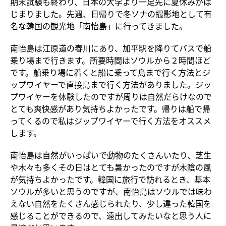
期末試験も終わり、日本の大学より一足先に夏休みがは
じまりました。先週、日帰りで冬ソナの撮影地として有
名な韓国の観光地「南怡島」に行ってきました。
南怡島は江原道の春川にあり、加平駅を降りてバスで船
乗り場まで行きます。所要時間はソウルから２時間ほど
です。船乗り場に着くと船に乗って島まで行く方法とジ
ップワイヤーで直接島まで行く方法がありました。ジッ
プワイヤーを体験したのですが周りは自然だらけなので
とても爽快感があり気持ちよかったです。帰りは船で帰
ってくるので私はジップワイヤーで行く方法をオススメ
します。
南怡島は自然がいっぱいで動物のたくさんいたり、芝生
や木々も多くその日はとても暑かったのですが木陰の風
が気持ちよかったです。韓国に旅行で訪れるとき、基本
ソウルが多いと思うのですが、南怡島はソウルでは味わ
えない自然をたくさん感じられたり、少し違った韓国を
感じることができるので、遠出してみたいなと思う人に