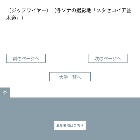
（ジップワイヤー）（冬ソナの撮影地「メタセコイア並
木道」）
前のページへ
次のページへ
大学一覧へ
GO TO TOP
募集要項はこちら