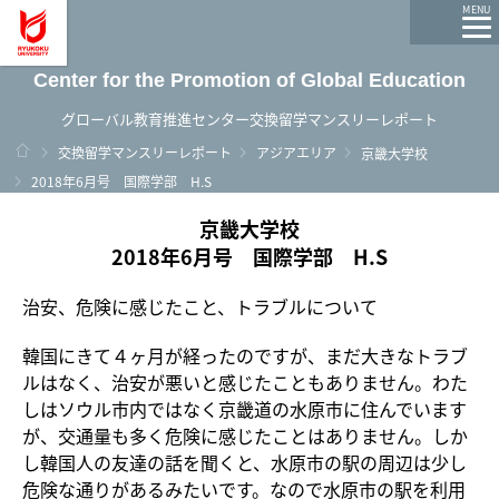
龍谷大学 You, Unlimited
MENU
Center for the Promotion of Global Education
グローバル教育推進センター交換留学マンスリーレポート
ホーム
交換留学マンスリーレポート
アジアエリア
京畿大学校
2018年6月号 国際学部 H.S
京畿大学校
2018年6月号 国際学部 H.S
治安、危険に感じたこと、トラブルについて
韓国にきて４ヶ月が経ったのですが、まだ大きなトラブ
ルはなく、治安が悪いと感じたこともありません。わた
しはソウル市内ではなく京畿道の水原市に住んでいます
が、交通量も多く危険に感じたことはありません。しか
し韓国人の友達の話を聞くと、水原市の駅の周辺は少し
危険な通りがあるみたいです。なので水原市の駅を利用