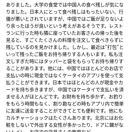
ありました。大学の食堂では中国人の食べ残しが気にな
りました。日本人にとって食べ残しはもったいない、行
儀が悪いとされていますが、中国ではご飯が足りないよ
り余ったほうが良いという考えがあるそうです。レスト
ランに行った時も隣に座っていたお客さんの帰った後を
見ると、すごくたくさんの料理を注文して食べきらずに
残しているのを見かけました。しかし、最近は”打包”と
いって残ったご飯をお持ち帰りする人もいます。私も注
文しすぎた時にはタッパーと袋をもらってお持ち帰りす
ることがあります。他には、中国ではほとんどのお店で
支払いの時に現金ではなくケータイのアプリを使って支
払うことができます。日本ではほとんどの人が現金やカ
ードを持ち歩きますが、中国ではケータイで支払いを済
ませる人がほとんどです。お財布を持ち歩かず、お釣り
をもらう時間もなく、割り勘などの時もアプリ内で簡単
に友達に送金することができてとても便利です。他にも
カルチャーショックはたくさんあります。北京にはお化
粧をしないで外出する女性が多かったり、ドアに鍵がな
いトイレ、お店での店員さんの態度など。