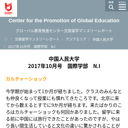
龍谷大学 You, Unlimited
MENU
Center for the Promotion of Global Education
グローバル教育推進センター交換留学マンスリーレポート
ホーム
交換留学マンスリーレポート
アジアエリア
中国人民大学
2017年10月号 国際学部 N.I
中国人民大学
2017年10月号 国際学部 N.I
カルチャーショック
今学期が始まって1か月が経ちました。クラスのみんなと
も仲良くなって授業にも慣れてきたころです。北京に来
てから数えるとすでに9か月が経ちます。来たばかりのこ
ろはカルチャーショックも何回かありました。留学に来
る前に中国には旅行できたことがあったのですが、やは
り長い間生活していると文化の違いに驚かされることが