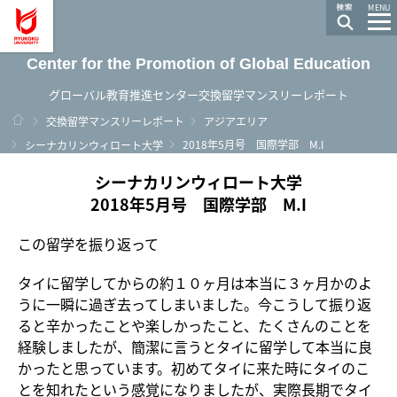
龍谷大学 You, Unlimited
MENU
Center for the Promotion of Global Education
グローバル教育推進センター交換留学マンスリーレポート
ホーム
交換留学マンスリーレポート
アジアエリア
2018年5月号 国際学部 M.I
シーナカリンウィロート大学
シーナカリンウィロート大学
2018年5月号 国際学部 M.I
この留学を振り返って
タイに留学してからの約１０ヶ月は本当に３ヶ月かのよ
うに一瞬に過ぎ去ってしまいました。今こうして振り返
ると辛かったことや楽しかったこと、たくさんのことを
経験しましたが、簡潔に言うとタイに留学して本当に良
かったと思っています。初めてタイに来た時にタイのこ
とを知れたという感覚になりましたが、実際長期でタイ