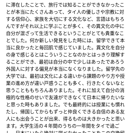
に滞在したことで、旅行では知ることができなかったこ
とが本当にたくさんあって、タイ人の優しさや宗教に対
する信仰心、家族を大切にする文化など、言語はもちろ
んですがそれ以上に学ぶことが多く、その異文化の中に
自分が混ざって生活できるということがとても貴重なこ
とでした。何か新しい発見をした時には、留学できて本
当に良かったと毎回肌で感じていました。異文化を自分
の身で感じるとはこういうことなのかとはっきり理解す
ることができ、最初は自分の中で少しはあったであろう
外国人に対する偏見が本当になくなりました。留学先の
大学では、最初は文化による違いから課題のやり方や授
業の進め方が違い戸惑うことも多く、行きたくないなと
思うことももちろんありました。それに加えて自分の消
極的な性格のせいで友達ができなくて日本に帰りたいな
と思った時もありました。でも最終的には授業にも慣れ
たし、帰国してからもずっと仲良くできる自信のある友
人にも出会うことが出来、得るものは大きかったと思い
ます。大学生活の４年間のうちの一年間をタイで過ご
し、日本にいたら絶対に学べなかったことをこの交換留