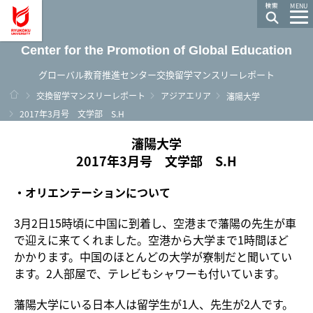
龍谷大学 You, Unlimited
MENU
Center for the Promotion of Global Education
グローバル教育推進センター交換留学マンスリーレポート
ホーム
交換留学マンスリーレポート
アジアエリア
瀋陽大学
2017年3月号 文学部 S.H
瀋陽大学
2017年3月号 文学部 S.H
・オリエンテーションについて
3月2日15時頃に中国に到着し、空港まで藩陽の先生が車
で迎えに来てくれました。空港から大学まで1時間ほど
かかります。中国のほとんどの大学が寮制だと聞いてい
ます。2人部屋で、テレビもシャワーも付いています。
藩陽大学にいる日本人は留学生が1人、先生が2人です。