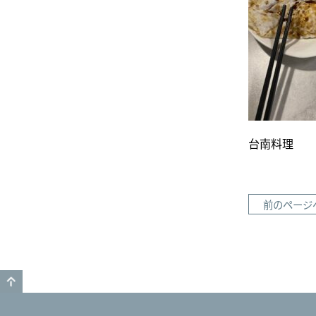
台南料
前のページ
GO TO TOP