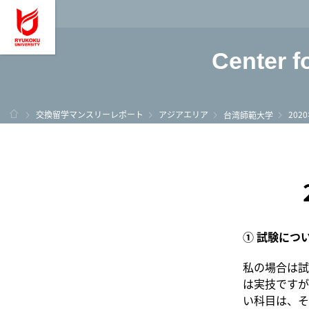
龍谷大学 You, Unl
Center f
ホーム
交換留学マンスリーレポート
アジアエリア
202
台湾師範大学
① 試験につ
私の場合は試
は実技ですが
い科目は、そ