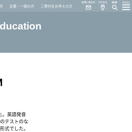
Contact
Access
MENU
方
企業・一般の方
ご寄付をお考えの方
Education
M
た。英語発音
のテストのな
形式でした。