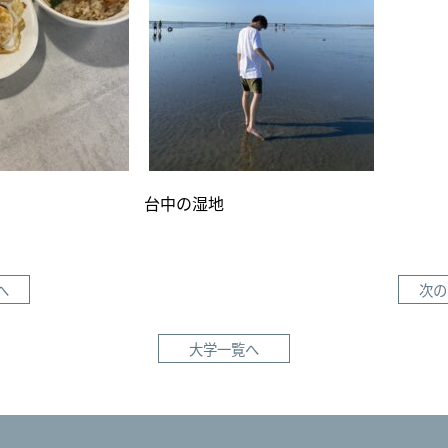
理 台中の湿地
へ
次の
大学一覧へ