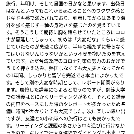
旅行、年明け、そして帰国の日かなと思います。出発日
はなんといってもこれから起こることへのワクワク感と
ドキドキ感で満たされており、到着してからはあまり海
外を強く感じず一種の身近さを感じたのを覚えていま
す。そうこうして期待に胸を躍らせていたところにコロ
ナが蔓延してしまって、初めは「大変だな」くらいに感
じていたものが急速に広がり、半年も経たずに帰らなく
てはいけないんじゃないかという不安を抱いたのを覚え
ています。ただ台湾政府のコロナ対策の努力のおかげで
うまく押さえ込み、帰国しなくても大丈夫となってから
の1年間、しっかりと留学を完遂でき本当によかったで
す。そして別の大変な時期として、レポート期間があり
ます。履修した講義にもよると思うのですが、師範大学
での講義はとにかくリーディングが多く、それらと講義
の内容をベースにした課題やレポートが多かったため準
備に時間がかかりとても大変でした。次に楽しい思い出
ですが、友達との小琉球への旅行はとても良かったで
す。リーディングと課題の多さから中々遊びに行けなか
ったので、キレイで壮大な環境でダイビングも出来リフ