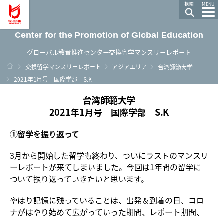
龍谷大学 You, Unlimited
MENU
Center for the Promotion of Global Education
グローバル教育推進センター交換留学マンスリーレポート
ホーム
交換留学マンスリーレポート
アジアエリア
台湾師範大学
2021年1月号 国際学部 S.K
台湾師範大学
2021年1月号 国際学部 S.K
①留学を振り返って
3月から開始した留学も終わり、ついにラストのマンスリ
ーレポートが来てしまいました。今回は1年間の留学に
ついて振り返っていきたいと思います。
やはり記憶に残っていることは、出発＆到着の日、コロ
ナがはやり始めて広がっていった期間、レポート期間、