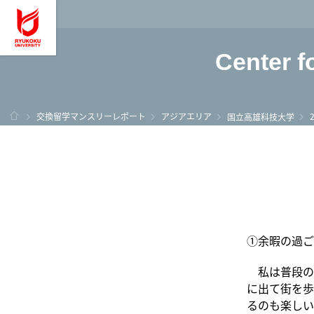
龍谷大学 You, Unl
Center f
ホーム
交換留学マンスリーレポート
アジアエリア
国立高雄科技大学
①余暇の過ご
私は普段の
に出て街を歩
るのも楽しい