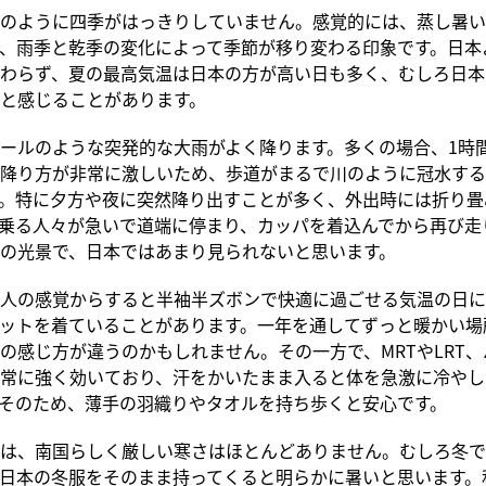
のように四季がはっきりしていません。感覚的には、蒸し暑い
、雨季と乾季の変化によって季節が移り変わる印象です。日本
わらず、夏の最高気温は日本の方が高い日も多く、むしろ日本
と感じることがあります。
ールのような突発的な大雨がよく降ります。多くの場合、1時
降り方が非常に激しいため、歩道がまるで川のように冠水する
。特に夕方や夜に突然降り出すことが多く、外出時には折り畳
乗る人々が急いで道端に停まり、カッパを着込んでから再び走
の光景で、日本ではあまり見られないと思います。
人の感覚からすると半袖半ズボンで快適に過ごせる気温の日に
ットを着ていることがあります。一年を通してずっと暖かい場
の感じ方が違うのかもしれません。その一方で、MRTやLRT
常に強く効いており、汗をかいたまま入ると体を急激に冷やし
そのため、薄手の羽織りやタオルを持ち歩くと安心です。
は、南国らしく厳しい寒さはほとんどありません。むしろ冬で
日本の冬服をそのまま持ってくると明らかに暑いと思います。