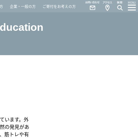
Contact
Access
MENU
方
企業・一般の方
ご寄付をお考えの方
Education
ています。外
然の発見があ
、筋トレや有