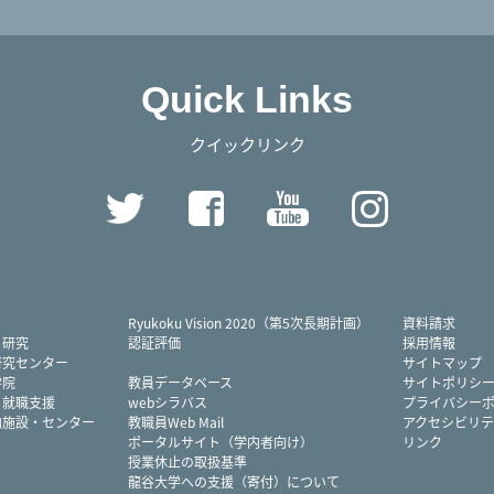
Quick Links
クイックリンク
Twitter
Facebook
YouTube
Instag
Ryukoku Vision 2020（第5次長期計画）
資料請求
・研究
認証評価
採用情報
研究センター
サイトマップ
学院
教員データベース
サイトポリシ
・就職支援
webシラバス
プライバシー
内施設・センター
教職員Web Mail
アクセシビリテ
ポータルサイト（学内者向け）
リンク
授業休止の取扱基準
龍谷大学への支援（寄付）について