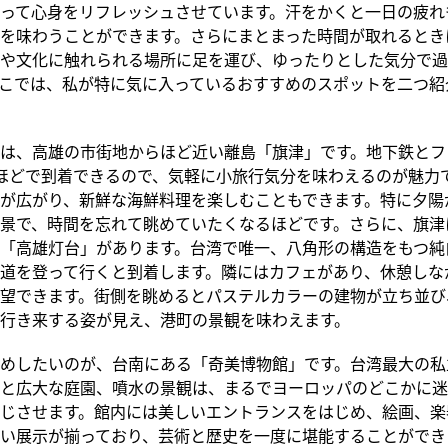
って心身をリフレッシュさせています。汗をかくと一日の疲れ
を味わうことができます。さらにまとまった時間が取れるとき
や文化に触れられる場所に足を運び、ゆったりとした気分で過
こでは、私が特に気に入っているおすすめのスポットを二つ紹
は、高雄の市街地からほど近い離島「旗津」です。地下鉄とフ
ほどで到着できるので、気軽に小旅行気分を味わえるのが魅力
が広がり、新鮮な海鮮料理を楽しむこともできます。特に夕陽
景で、時間を忘れて眺めていたくなるほどです。さらに、旗津に
「高雄灯台」があります。台湾で唯一、八角形の構造をもつ純
道を登って行くと到着します。隣にはカフェがあり、休憩しな
望できます。街側を眺めるとパステルカラーの建物が立ち並び
行き来する姿が見え、港町の景観を味わえます。
めしたいのが、台南にある「奇美博物館」です。台湾最大の私
と広大な庭園、噴水の景観は、まるでヨーロッパのどこかに迷
じさせます。館内には美しいエントランスをはじめ、絵画、楽
い展示が揃っており、芸術と歴史を一度に堪能することができ