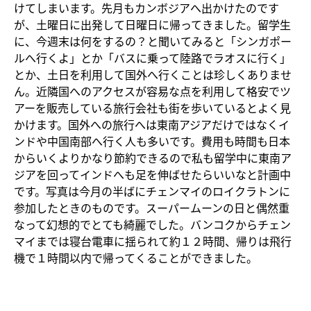
けてしまいます。先月もカンボジアへ出かけたのです
が、土曜日に出発して日曜日に帰ってきました。留学生
に、今週末は何をするの？と聞いてみると「シンガポー
ルへ行くよ」とか「バスに乗って陸路でラオスに行く」
とか、土日を利用して国外へ行くことは珍しくありませ
ん。近隣国へのアクセスが容易な点を利用して格安でツ
アーを販売している旅行会社も街を歩いているとよく見
かけます。国外への旅行へは東南アジアだけではなくイ
ンドや中国南部へ行く人も多いです。費用も時間も日本
からいくよりかなり節約できるので私も留学中に東南ア
ジアを回ってインドへも足を伸ばせたらいいなと計画中
です。写真は今月の半ばにチェンマイのロイクラトンに
参加したときのものです。スーパームーンの日と偶然重
なって幻想的でとても綺麗でした。バンコクからチェン
マイまでは寝台電車に揺られて約１２時間、帰りは飛行
機で１時間以内で帰ってくることができました。