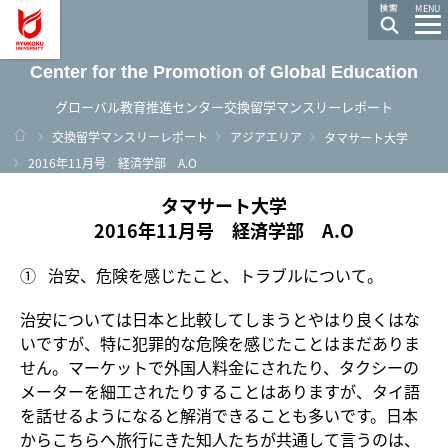
龍谷大学 You, Unlimited
MENU
Center for the Promotion of Global Education
グローバル教育推進センター交換留学マンスリーレポート
ホーム
交換留学マンスリーレポート
アジアエリア
タマサート大学
2016年11月号 経済学部 A.O
タマサート大学
2016年11月号 経済学部 A.O
① 治安、危険を感じたこと、トラブルについて。
治安については日本と比較してしまうとやはり良くはな
いですが、特に犯罪的な危険を感じたことはまだありま
せん。マーケットで外国人料金にされたり、タクシーの
メーターを細工されたりすることはありますが、タイ語
を話せるようになると解消できることも多いです。日本
からこちらへ旅行にきた知人たちが共通して言うのは、