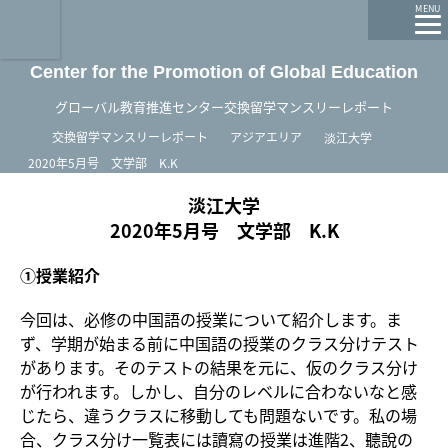
龍谷大学 You, Unlimited
MENU
Center for the Promotion of Global Education
グローバル教育推進センター交換留学マンスリーレポート
ホーム
交換留学マンスリーレポート
アジアエリア
淡江大学
2020年5月号 文学部 K.K
淡江大学
2020年5月号 文学部 K.K
①授業紹介
今回は、必修の中国語の授業について紹介します。ま
ず、学期が始まる前に中国語の授業のクラス分けテスト
があります。そのテストの結果を元に、仮のクラス分け
が行われます。しかし、自分のレベルに合わないなと感
じたら、違うクラスに移動しても問題ないです。私の場
合、クラス分け一覧表には讀寫の授業は進階2、聽說の