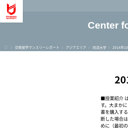
龍谷大学 You, Unl
Center f
ホーム
交換留学マンスリーレポート
アジアエリア
2014年
同済大学
2
■授業紹介 
す。大まかに
書を購入する
断した場合は
めに（最初の