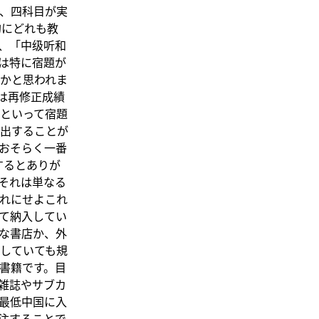
、四科目が実
的にどれも教
、「中级听和
は特に宿題が
かと思われま
は再修正成績
といって宿題
出することが
おそらく一番
するとありが
それは単なる
れにせよこれ
て納入してい
な書店か、外
していても規
書籍です。目
雑誌やサブカ
最低中国に入
注することで