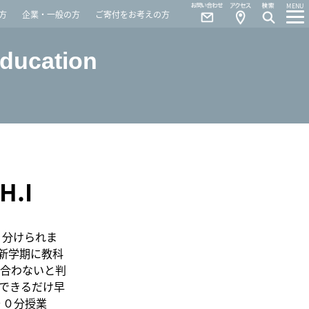
Contact
Access
MENU
方
企業・一般の方
ご寄付をお考えの方
Education
.I
り分けられま
新学期に教科
合わないと判
できるだけ早
９０分授業