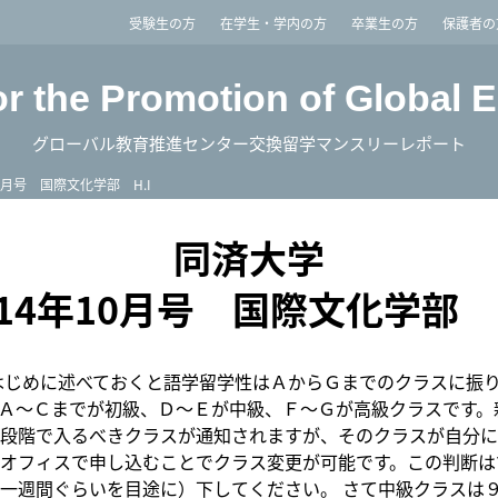
imited
受験生の方
在学生・学内の方
卒業生の方
保護者の
or the Promotion of Global 
グローバル教育推進センター交換留学マンスリーレポート
10月号 国際文化学部 H.I
同済大学
014年10月号 国際文化学部 H
はじめに述べておくと語学留学性はＡからＧまでのクラスに振
Ａ～Ｃまでが初級、Ｄ～Ｅが中級、Ｆ～Ｇが高級クラスです。
段階で入るべきクラスが通知されますが、そのクラスが自分に
オフィスで申し込むことでクラス変更が可能です。この判断は
一週間ぐらいを目途に）下してください。 さて中級クラスは