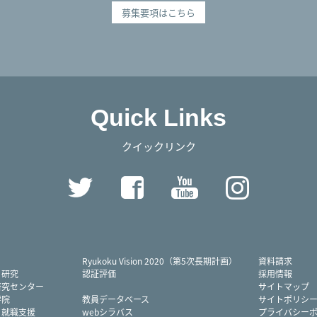
募集要項はこちら
Quick Links
クイックリンク
Twitter
Facebook
YouTube
Instag
Ryukoku Vision 2020（第5次長期計画）
資料請求
・研究
認証評価
採用情報
研究センター
サイトマップ
学院
教員データベース
サイトポリシ
・就職支援
webシラバス
プライバシー