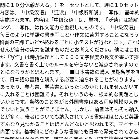
間に１０分休憩が入る。）を一セットとして、週に１０セット
内容は、「中级汉语」「泛读」「中级听和说」「写作」 基本
実施されます。内容は「中级汉语」は、単語、「泛读」は読解
ング、「写作」は作文能力を重視したものです。「中级汉语」
毎日のように単語の書き写しと小作文に苦労することになろう
科書の三課ていどが終わるごとに小テストが行われます。これ
せんが自分の実力を試すものだとお考えください。他にはこれ
が「写作」は時折課題として６００文字程度の長文を書いて提
ます。文書を書く上でのルールを守らないと減点されますので
とになろうかと思われます。 ■日本書籍の購入 長期留学を
て、日本語の書籍を購入する必要に迫られることがあります。
あったり、参考書、学芸書といったものかもしれませんがいず
に入れることは困難です。それというのも、根本的な問題とし
いからです。当然のことながら外国書籍はある程度規模の大き
でないと買うことができません。しかし、前者はそもそも納入
とが多く、後者についても納入されている書籍はほとんど英語
すんなり見つかることはほとんどないと思われます。マイナー
尚更です。基本的にどのような書籍でも日本で発売されてから
最低数か月かかります。結論から言うと外国語書籍専門店で発