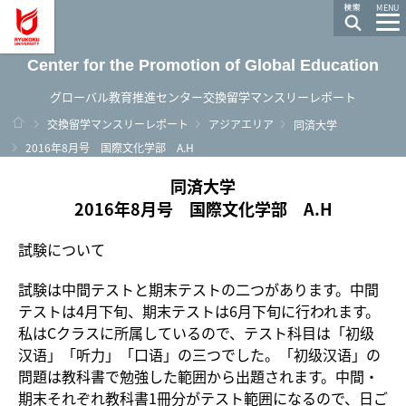
龍谷大学 You, Unlimited
MENU
Center for the Promotion of Global Education
グローバル教育推進センター交換留学マンスリーレポート
ホーム
交換留学マンスリーレポート
アジアエリア
同済大学
2016年8月号 国際文化学部 A.H
同済大学
2016年8月号 国際文化学部 A.H
試験について
試験は中間テストと期末テストの二つがあります。中間
テストは4月下旬、期末テストは6月下旬に行われます。
私はCクラスに所属しているので、テスト科目は「初级
汉语」「听力」「口语」の三つでした。「初级汉语」の
問題は教科書で勉強した範囲から出題されます。中間・
期末それぞれ教科書1冊分がテスト範囲になるので、日ご