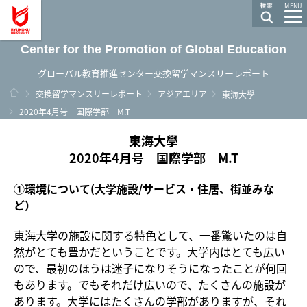
龍谷大学 You, Unlimited
MENU
Center for the Promotion of Global Education
グローバル教育推進センター交換留学マンスリーレポート
ホーム
交換留学マンスリーレポート
アジアエリア
東海大學
2020年4月号 国際学部 M.T
東海大學
2020年4月号 国際学部 M.T
①環境について(大学施設/サービス・住居、街並みな
ど）
東海大学の施設に関する特色として、一番驚いたのは自
然がとても豊かだということです。大学内はとても広い
ので、最初のほうは迷子になりそうになったことが何回
もあります。でもそれだけ広いので、たくさんの施設が
あります。大学にはたくさんの学部がありますが、それ