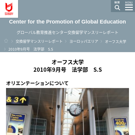
龍谷大学 You, Unlimited
MENU
Center for the Promotion of Global Education
グローバル教育推進センター交換留学マンスリーレポート
ホーム
交換留学マンスリーレポート
ヨーロッパエリア
オーフス大学
2010年9月号 法学部 S.S
オーフス大学
2010年9月号 法学部 S.S
オリエンテーションについて