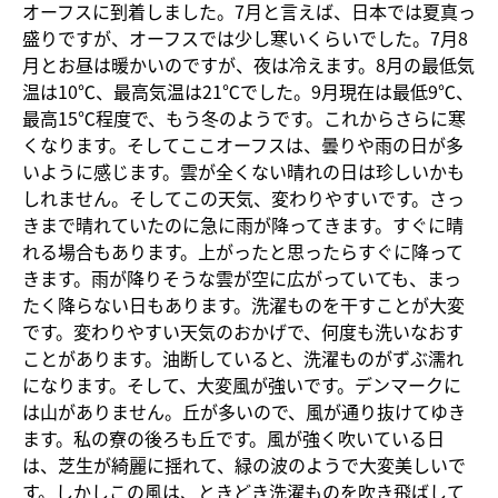
オーフスに到着しました。7月と言えば、日本では夏真っ
盛りですが、オーフスでは少し寒いくらいでした。7月8
月とお昼は暖かいのですが、夜は冷えます。8月の最低気
温は10℃、最高気温は21℃でした。9月現在は最低9℃、
最高15℃程度で、もう冬のようです。これからさらに寒
くなります。そしてここオーフスは、曇りや雨の日が多
いように感じます。雲が全くない晴れの日は珍しいかも
しれません。そしてこの天気、変わりやすいです。さっ
きまで晴れていたのに急に雨が降ってきます。すぐに晴
れる場合もあります。上がったと思ったらすぐに降って
きます。雨が降りそうな雲が空に広がっていても、まっ
たく降らない日もあります。洗濯ものを干すことが大変
です。変わりやすい天気のおかげで、何度も洗いなおす
ことがあります。油断していると、洗濯ものがずぶ濡れ
になります。そして、大変風が強いです。デンマークに
は山がありません。丘が多いので、風が通り抜けてゆき
ます。私の寮の後ろも丘です。風が強く吹いている日
は、芝生が綺麗に揺れて、緑の波のようで大変美しいで
す。しかしこの風は、ときどき洗濯ものを吹き飛ばして