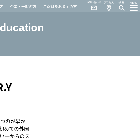
Contact
Access
MENU
方
企業・一般の方
ご寄付をお考えの方
Education
.Y
たつのが早か
初めての外国
い一からのス