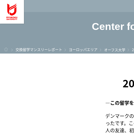
龍谷大学 You, Unl
Center f
ホーム
交換留学マンスリーレポート
ヨーロッパエリア
オーフス大学
2
―この留学を
デンマークの
ったです。こ
人の友達、初