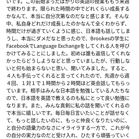
いです。この前始まったばかりの英語の授業ももう来週
で終わります。限られた時間の中でどれくらい成長する
かなんて、本当に自分次第なのだなと感じます。そんな
中、私自身どれだけ成長したのかなんて全くわからず、
時間だけが過ぎていくように感じ、日本語も話してしま
うし、本当にダメだなと思ったので、Brookesの学生に
FacebookでLanguage Exchangeをしてくれる人を呼び
かけてみることにしました。初めは誰も返信してくれな
かったらどうしようなどと思っていましたが、行動しな
いと何も始まらないと思い、聞いてみました。すると、
４人も手伝ってくれると言ってくれたので、先週から週
４回、１対１で１時間から２時間ほど英会話してもらっ
ています。相手はみんな日本語を勉強している人たちな
ので、日本語を英語で教えるのも私にとって良い勉強に
なります。また、みんな真剣に私の話を聞いてくれるの
で本当に嬉しいです。毎日毎日言いたいことが話せなく
て、もっと話したいのに、もっと仲良くなりたいのに、
と自分の語彙力のなさにイライラする一方で、これが今
の自分の実力なのだと受け入れ、ひたすら頑張っていく