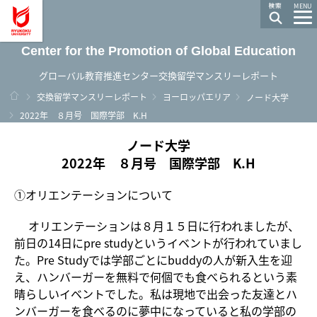
龍谷大学 You, Unlimited
MENU
Center for the Promotion of Global Education
グローバル教育推進センター交換留学マンスリーレポート
ホーム
交換留学マンスリーレポート
ヨーロッパエリア
ノード大学
2022年 ８月号 国際学部 K.H
ノード大学
2022年 ８月号 国際学部 K.H
①オリエンテーションについて
オリエンテーションは８月１５日に行われましたが、
前日の14日にpre studyというイベントが行われていまし
た。Pre Studyでは学部ごとにbuddyの人が新入生を迎
え、ハンバーガーを無料で何個でも食べられるという素
晴らしいイベントでした。私は現地で出会った友達とハ
ンバーガーを食べるのに夢中になっていると私の学部の