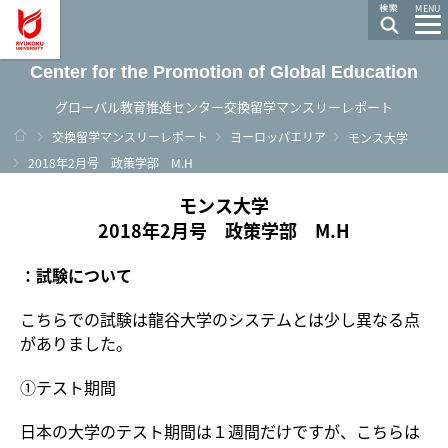
龍谷大学 You, Unlimited
MENU
Center for the Promotion of Global Education
グローバル教育推進センター交換留学マンスリーレポート
ホーム
交換留学マンスリーレポート
ヨーロッパエリア
モンス大学
2018年2月号 政策学部 M.H
モンス大学
2018年2月号 政策学部 M.H
：試験について
こちらでの試験は龍谷大学のシステムとは少し異なる点
がありました。
①テスト期間
日本の大学のテスト期間は１週間だけですが、こちらは