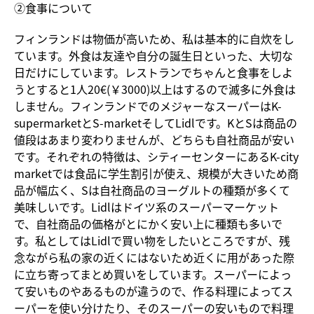
②食事について
フィンランドは物価が高いため、私は基本的に自炊をし
ています。外食は友達や自分の誕生日といった、大切な
日だけにしています。レストランでちゃんと食事をしよ
うとすると1人20€(￥3000)以上はするので滅多に外食は
しません。フィンランドでのメジャーなスーパーはK-
supermarketとS-marketそしてLidlです。KとSは商品の
値段はあまり変わりませんが、どちらも自社商品が安い
です。それぞれの特徴は、シティーセンターにあるK-city
marketでは食品に学生割引が使え、規模が大きいため商
品が幅広く、Sは自社商品のヨーグルトの種類が多くて
美味しいです。Lidlはドイツ系のスーパーマーケット
で、自社商品の価格がとにかく安い上に種類も多いで
す。私としてはLidlで買い物をしたいところですが、残
念ながら私の家の近くにはないため近くに用があった際
に立ち寄ってまとめ買いをしています。スーパーによっ
て安いものやあるものが違うので、作る料理によってス
ーパーを使い分けたり、そのスーパーの安いもので料理