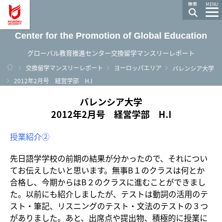
龍谷大学 You, Unlimited
MENU
Center for the Promotion of Global Education
グローバル教育推進センター交換留学マンスリーレポート
ホーム
交換留学マンスリーレポート
ヨーロッパエリア
バレンシア大学
2012年2月号 経営学部 H.I
バレンシア大学
2012年2月号 経営学部 H.I
授業紹介②
先日語学学校の前期の結果が分かったので、それについ
てお伝えしたいと思います。無事B１のクラスは何とか
合格し、今期からはB２のクラスに進むことができまし
た。以前にも紹介しましたが、テストは動詞の活用のテ
スト・筆記、リスニングのテスト・文法のテストの３つ
がありました。あと、出席点や提出物、積極的に授業に