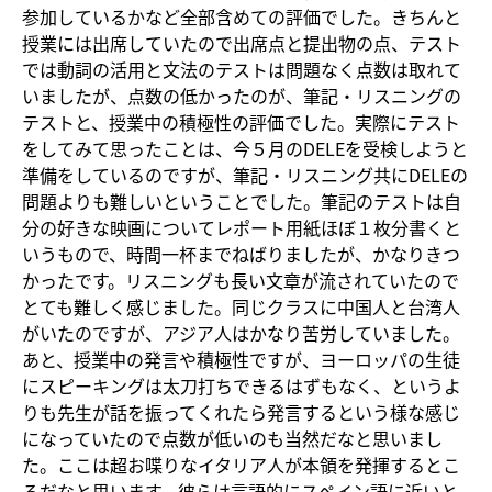
参加しているかなど全部含めての評価でした。きちんと
授業には出席していたので出席点と提出物の点、テスト
では動詞の活用と文法のテストは問題なく点数は取れて
いましたが、点数の低かったのが、筆記・リスニングの
テストと、授業中の積極性の評価でした。実際にテスト
をしてみて思ったことは、今５月のDELEを受検しようと
準備をしているのですが、筆記・リスニング共にDELEの
問題よりも難しいということでした。筆記のテストは自
分の好きな映画についてレポート用紙ほぼ１枚分書くと
いうもので、時間一杯までねばりましたが、かなりきつ
かったです。リスニングも長い文章が流されていたので
とても難しく感じました。同じクラスに中国人と台湾人
がいたのですが、アジア人はかなり苦労していました。
あと、授業中の発言や積極性ですが、ヨーロッパの生徒
にスピーキングは太刀打ちできるはずもなく、というよ
りも先生が話を振ってくれたら発言するという様な感じ
になっていたので点数が低いのも当然だなと思いまし
た。ここは超お喋りなイタリア人が本領を発揮するとこ
ろだなと思います。彼らは言語的にスペイン語に近いと