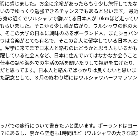
暇に感じました。お金に余裕があったらもう少し旅行してたな
いのでゆっくり勉強できるチャンスでもあると思います。 最
ら寮の近くでワルシャワで働いてる日本人が10kmほど走って
もらいました。そこから少し輪が広がり、ワルシャワの他の大
や、そこの大学の日本に興味のあるポーランド人、またショパ
ワは音楽がとても有名で、そこの音大に留学している日本人と
。留学に来てまで日本人と絡むのはどうかと思う人もいるかも
躍している社会人など、日本に住んでいてはなかなか会うこと
仕事の話や海外での生活の話を聞いたりして視野を広げたり、
だと思ってます。日本人と絡んでばっかりは良くないと思いま
た記念として、３月の終わり頃にはワルシャワハーフマラソン
ッパでの旅行について書きたいと思います。ポーランドはヨー
？にあるし、寮から空港も1時間ほど（ワルシャワの大きな鉄