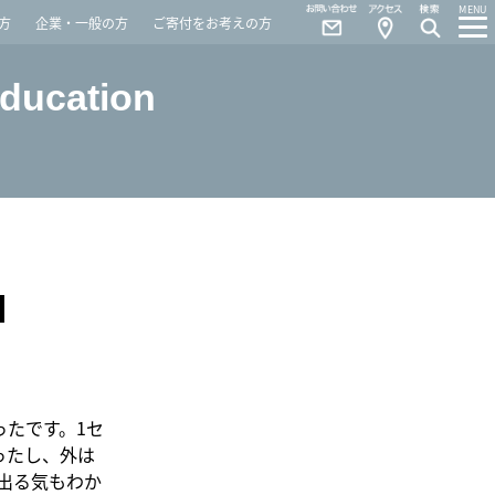
Contact
Access
MENU
方
企業・一般の方
ご寄付をお考えの方
Education
M
ったです。1セ
ったし、外は
出る気もわか