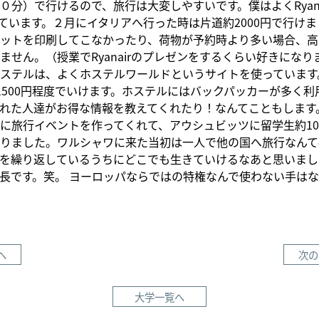
０分）で行けるので、旅行は大変しやすいです。僕はよくRyana
しています。２月にイタリアへ行った時は片道約2000円で行け
ットを印刷してこなかったり、荷物が予約時より多い場合、高
ません。（授業でRyanairのプレゼンをするくらい好きになり
ステルは、よくホステルワールドというサイトを使っています
1500円程度でいけます。ホステルにはバックパッカーが多く利
れた人達がお得な情報を教えてくれたり！なんてこともします
に旅行イベントを作ってくれて、アウシュビッツに留学生約10
りました。ワルシャワに来た当初は一人で他の国へ旅行なんて
を繰り返しているうちにどこでも生きていけるなあと思いまし
長です。笑。 ヨーロッパならではの特権なんで使わない手は
へ
次の
大学一覧へ