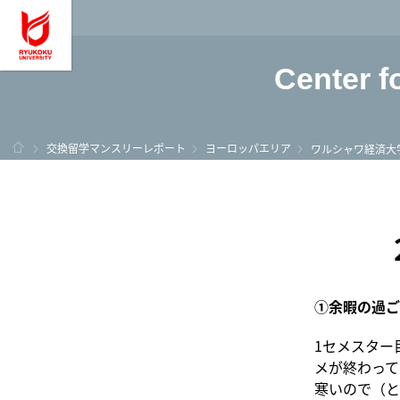
龍谷大学 You, Unl
Center f
ホーム
交換留学マンスリーレポート
ヨーロッパエリア
ワルシャワ経済大
①余暇の過ご
1セメスター
メが終わって
寒いので（と