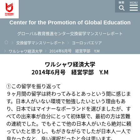
龍谷大学 You, Unlimited
MENU
Center for the Promotion of Global Education
グローバル教育推進センター交換留学マンスリーレポート
ホーム
交換留学マンスリーレポート
ヨーロッパエリア
2014年6月号 経営学部 Y.M
ワルシャワ経済大学
ワルシャワ経済大学
2014年6月号 経営学部 Y.M
①この留学を振り返って
９ヶ月間の留学は終わってみるとあっという間に感じま
す。日本人がいない環境で勉強したいという理由もあ
り、日本ではマイナーなポーランドを選びましたが、す
べての出来事が自分にとって初体験で、最初の方は苦難
の連続でした。でもそこで他の日本人がいたら絶対に頼
っていたと思うし、もがきながらでしたが日本人一人で
良かったなと、良い選択だったと今は思います。