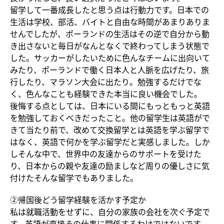
留学して一番成長したと思う点は行動力です。日本での
生活は学校、部活、バイトと自由な時間があまりありま
せんでしたが、ポーランドの生活はその逆で自分から動
き出さないと毎日がなんとなくで終わってしまう状態で
した。サッカーがしたいために色んなチームに出向いて
みたり、ポーランドで働く日本人と人脈を広げたり、旅
行したり、マラソン大会に出たり。勉強するだけでな
く、色んなことも経験できた本当に良い機会でした。
後悔する点としては、日本にいる間にもっともっと英語
を勉強しておくべきだったこと。他の留学生は英語がで
きて当たり前で、改めて交換留学とは英語を学ぶ留学で
はなく、英語で何かを学ぶ留学だと実感しました。しか
しそんな中で、世界中の友達からのサポートを受けた
り、日本からの親や友達の励ましなど周りの優しさに気
付けたそんな留学でもありました。
②帰国後どう留学経験を活かす予定か
私は就職活動をせずに、自分の家族の会社を次ぐ予定で
す。英語が直接その仕事に関係するわけではないです