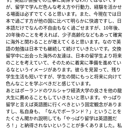
が、留学で学んだ色んな考え方や行動力、経験を活かせ
る場面は必ずでてくると思います。また、今現在では日
本で過ごす方が他の国に比べて明らかに快適ですし、日
本語だけでなんの不自由もなく過ごせますが、10年後、
20年後のことを考えれば、少子高齢化などもあって確実
に海外と関わることが増えてくると思います。なので英
語の勉強は日本でも継続して続けていきたいです。交換
留学中に出会った海外の友達は、日本の留学生より将来
のことを考えていて、そのために着実に準備を進めてい
るなというイメージがあります。彼らを見習って、残り
学生生活も短いですが、学生の間にもっと将来に向けて
色んなことを学ぶべきだと感じています。
あとはポーランドのワルシャワ経済大学の良さを他の龍
大生に薦めることもしていきたいと思います。やっぱり
留学と言えば英語圏に行くべきという固定観念がありま
すし、私自身も、「なんでポーランド？」ということを
たくさん聞かれ説明しても「やっぱり留学は英語圏だ
ろ！」と納得されないということが多くありました。私