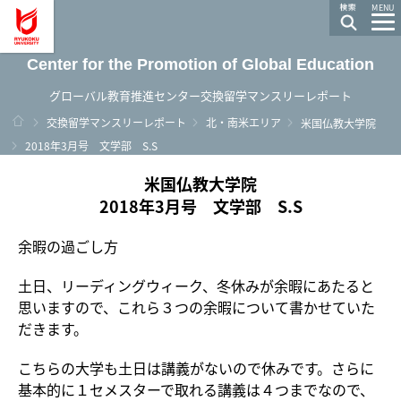
龍谷大学 You, Unlimited
MENU
Center for the Promotion of Global Education
グローバル教育推進センター交換留学マンスリーレポート
ホーム
交換留学マンスリーレポート
北・南米エリア
米国仏教大学院
2018年3月号 文学部 S.S
米国仏教大学院
2018年3月号 文学部 S.S
余暇の過ごし方
土日、リーディングウィーク、冬休みが余暇にあたると
思いますので、これら３つの余暇について書かせていた
だきます。
こちらの大学も土日は講義がないので休みです。さらに
基本的に１セメスターで取れる講義は４つまでなので、