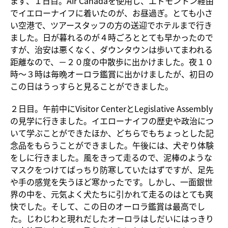
まず、１日目。Air Canadaを使用し、エドモントン経由
でイエローナイフに着いたのが、お昼過ぎ。とても小さ
い空港で、ツアースタッフの方の送迎でホテルまで行き
ました。日が暮れるのが４時ごろととても早かったので
すが、治安は悪くなく、ダウンタウンは歩いてまわれる
距離なので、－２０度の中散歩に出かけました。夜１０
時～３時は毎晩オーロラ鑑賞に出かけましたが、初日の
この日はうっすらと見ることができました。
２日目。午前中にVisitor CenterとLegislative Assembly
の見学に行きました。イエローナイフの歴史や政治につ
いて学ぶことができたほか、どちらでもちょっとした記
念品をもらうことができました。午後には、犬ぞり体験
をしに行きました。風をきって走るので、泥棒のような
マスクをつけてばっちり防寒していたはずですが、足先
や手の感覚を失うほど寒かったです。しかし、一面銀世
界の中を、元気よく犬たちに引かれて走るのはとても爽
快でした。そして、この日のオーロラ鑑賞は最高でし
た。じわじわと現れだしたオーロラはしだいにはっきり