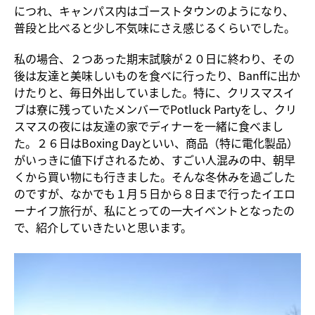
につれ、キャンパス内は
ゴーストタウン
のようになり、
普段と比べると少し不気味にさえ感じるくらいでした。
私の場合、２つあった期末試験が２０日に終わり、
その
後は友達と美味しいものを食べに行ったり、Banffに出か
けたりと
、毎日外出していました。特に、クリスマスイ
ブは寮に残っていたメンバーで
Potluck Party
をし、クリ
スマスの夜には友達の家でディナーを一緒に食べまし
た。２６日はBoxing Dayといい、商品（特に電化製品）
がいっきに値下げされるため、すごい人混みの中、朝早
くから買い物にも行きました。そんな冬休みを過ごした
のですが、なかでも１月５日から８日まで行ったイエロ
ーナイフ旅行が、私にとっての一大イベントとなったの
で、紹介していきたいと思います。