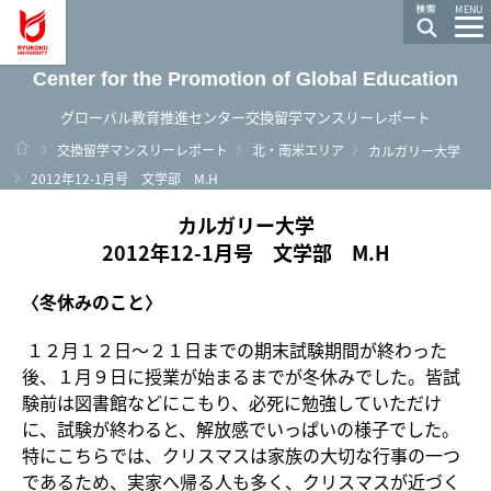
龍谷大学 You, Unlimited
MENU
Center for the Promotion of Global Education
グローバル教育推進センター交換留学マンスリーレポート
ホーム
交換留学マンスリーレポート
北・南米エリア
カルガリー大学
2012年12-1月号 文学部 M.H
カルガリー大学
2012年12-1月号 文学部 M.H
〈冬休みのこと〉
１２月１２日～２１日までの期末試験期間が終わった
後、１月９日に授業が始まるまでが冬休みでした。皆試
験前は図書館などにこもり、必死に勉強していただけ
に、試験が終わると、解放感でいっぱいの様子でした。
特にこちらでは、クリスマスは家族の大切な行事の一つ
であるため、実家へ帰る人も多く、
クリスマス
が近づく