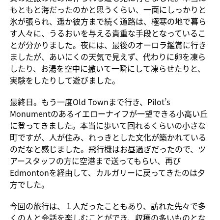
もともと海だったのかと思うくらい、一面にしっかりと
氷が張られ、遥か彼方まで続く道路は、極寒の地で暮ら
す人々に、うるおいを与える貴重な手段となっているこ
とが分かりました。夜には、最後のオーロラ鑑賞に行き
ましたが、あいにくの天気で見えず、代わりに卵を凍ら
したり、お湯を空中に撒いて一瞬にして凍らせたりと、
実験をしたりして遊びました。
最終日。もう一度Old Townまで行き、Pilot’s
Monumentのあるイエローナイフが一望できる小高い丘
に登ってきました。本当に歩いて回れるくらいの小さな
町ですが、人が住み、れっきとした文化が築かれている
のだなと感じました。飛行機はお昼過ぎだったので、ツ
アースタッフの方に空港まで送ってもらい、再び
Edmontonを経由して、カルガリーに戻ってきたのは夕
方でした。
今回の旅行は、１人だったこともあり、訪れた先々で多
くの人と会話を楽しむことができ、収穫の多いものとな