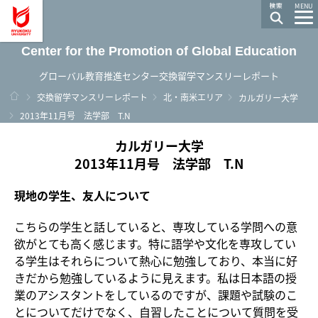
龍谷大学 You, Unlimited
MENU
Center for the Promotion of Global Education
グローバル教育推進センター交換留学マンスリーレポート
ホーム
交換留学マンスリーレポート
北・南米エリア
カルガリー大学
2013年11月号 法学部 T.N
カルガリー大学
2013年11月号 法学部 T.N
現地の学生、友人について
こちらの学生と話していると、専攻している学問への意
欲がとても高く感じます。特に語学や文化を専攻してい
る学生はそれらについて熱心に勉強しており、本当に好
きだから勉強しているように見えます。私は日本語の授
業のアシスタントをしているのですが、課題や試験のこ
とについてだけでなく、自習したことについて質問を受