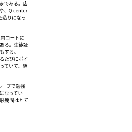
まである。店
Q center
た造りになっ
室内コートに
ある。生徒証
もする。
するたびにポイ
っていて、継
ループで勉強
になってい
試験期間はとて