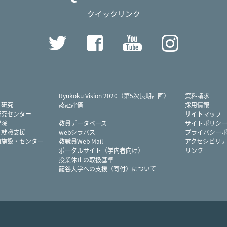
クイックリンク
Twitter
Facebook
YouTube
Instag
Ryukoku Vision 2020（第5次長期計画）
資料請求
・研究
認証評価
採用情報
研究センター
サイトマップ
学院
教員データベース
サイトポリシ
・就職支援
webシラバス
プライバシー
内施設・センター
教職員Web Mail
アクセシビリテ
ポータルサイト（学内者向け）
リンク
授業休止の取扱基準
龍谷大学への支援（寄付）について