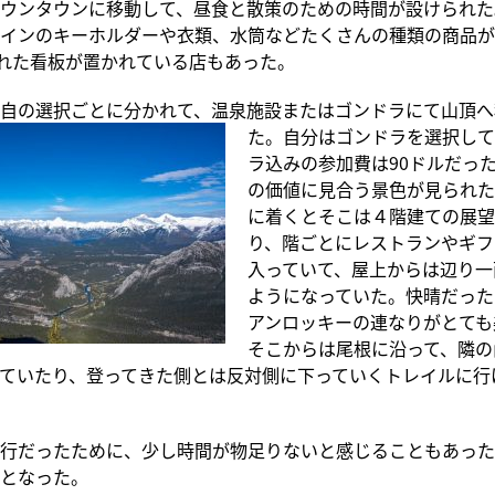
ウンタウンに移動して、昼食と散策のための時間が設けられた
インのキーホルダーや衣類、水筒などたくさんの種類の商品が
かれた看板が置かれている店もあった。
自の選択ごとに分かれて、温泉施設またはゴンドラにて山頂へ
た。自分はゴンドラを選択して
ラ込みの参加費は90ドルだっ
の価値に見合う景色が見られた
に着くとそこは４階建ての展望
り、階ごとにレストランやギフ
入っていて、屋上からは辺り一
ようになっていた。快晴だった
アンロッキーの連なりがとても
そこからは尾根に沿って、隣の
ていたり、登ってきた側とは反対側に下っていくトレイルに行
行だったために、少し時間が物足りないと感じることもあった
となった。