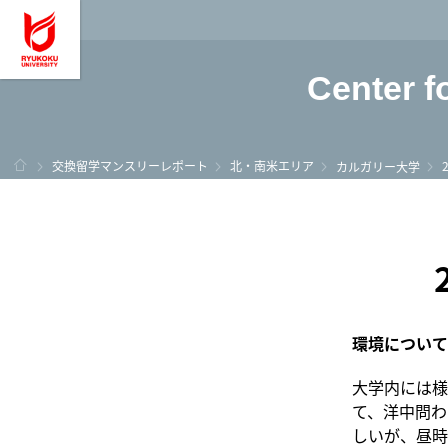
龍谷大学 You, Unl
Center f
ホーム
交換留学マンスリーレポート
北・南米エリア
カルガリー大学
環境について
大学内には様
て、洋中問わ
しいが、昼時