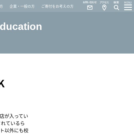
Contact
Access
MENU
方
企業・一般の方
ご寄付をお考えの方
Education
K
店が入ってい
されているら
ト以外にも校