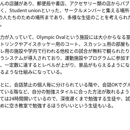
んの店舗があり、郵便局や書店、アクセサリー類の店からパブ
、Student unionといった、サークルメンバーと集える場所や、
Tの人たちのための場所まであり、多様な生徒のことを考えられ
。
力が入っていて、Olympic Ovalという施設には大小からなる
トリンクやアイスホッケー用のコート、スカッシュ用の部屋も
レ用の施設や学内で行われる他校との試合が無料で観られたり
upというシステムが導入されており、運動施設やプログラムに参加
、一定数に達するとレベルが上がり、景品がもらえるようにな
るような仕組みになっている。
とに、会話禁止の個人毎に分けられている階や、会話OKでグ
ている階など、自分の勉強スタイルに合った方法が取れるよう
ては24時間開いているので、深夜遅くまで勉強する生徒や、
めに空き教室で勉強するほうがいいという生徒もいる。