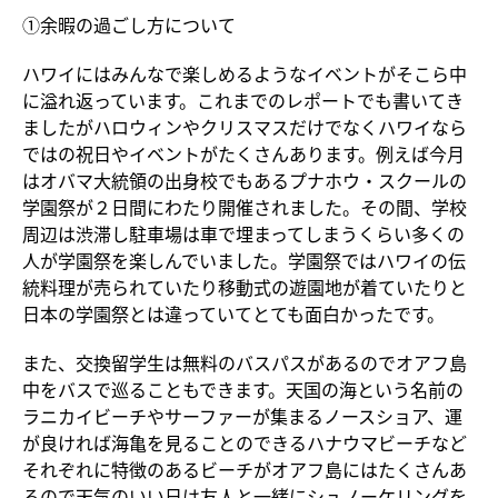
①余暇の過ごし方について
ハワイにはみんなで楽しめるようなイベントがそこら中
に溢れ返っています。これまでのレポートでも書いてき
ましたがハロウィンやクリスマスだけでなくハワイなら
ではの祝日やイベントがたくさんあります。例えば今月
はオバマ大統領の出身校でもあるプナホウ・スクールの
学園祭が２日間にわたり開催されました。その間、学校
周辺は渋滞し駐車場は車で埋まってしまうくらい多くの
人が学園祭を楽しんでいました。学園祭ではハワイの伝
統料理が売られていたり移動式の遊園地が着ていたりと
日本の学園祭とは違っていてとても面白かったです。
また、交換留学生は無料のバスパスがあるのでオアフ島
中をバスで巡ることもできます。天国の海という名前の
ラニカイビーチやサーファーが集まるノースショア、運
が良ければ海亀を見ることのできるハナウマビーチなど
それぞれに特徴のあるビーチがオアフ島にはたくさんあ
るので天気のいい日は友人と一緒にシュノーケリングを