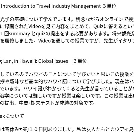
Introduction to Travel Industry Management ３単位
光学の基礎について学んでいます。残念ながらオンラインで授
に録画されたVideoを見て内容をまとめて、Quizに答えると
１回summary とquizの提出をする必要があります。将来観
を履修しました。Videoを通しての授業ですが、先生がイタリ
Lan, in Hawai’i: Global Issues ３単位
しているのでハワイのことについて学びたいと思いこの授業を
拶や趣味など基本的なハワイ語について学びました。現在はハ
でいます。ハワイ語がわかってくると先生が言っていることが
治学については難しいですが授業は楽しいです。この授業は出
eetの提出、中間･期末テストが成績の対象です。
reakについて
は春休みが約１０日間ありました。私は友人たちとカウアイ島