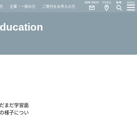
Contact
Access
MENU
方
企業・一般の方
ご寄付をお考えの方
Education
だまだ学習面
の様子につい