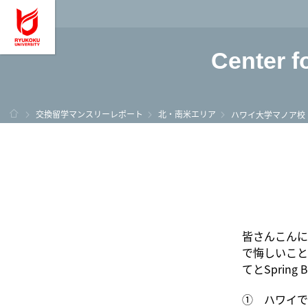
龍谷大学 You, Unl
Center f
ホーム
交換留学マンスリーレポート
北・南米エリア
ハワイ大学マノア校
皆さんこんに
で悔しいこと
てとSprin
① ハワイで