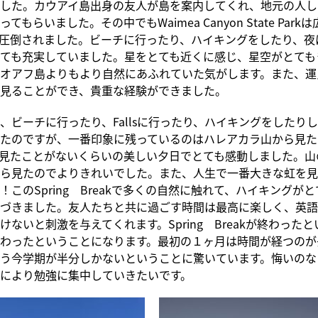
した。カウアイ島出身の友人が島を案内してくれ、地元の人し
てもらいました。その中でもWaimea Canyon State Par
圧倒されました。ビーチに行ったり、ハイキングをしたり、夜
ても充実していました。星をとても近くに感じ、星空がとても
オアフ島よりもより自然にあふれていた気がします。また、運
見ることができ、貴重な経験ができました。
、ビーチに行ったり、Fallsに行ったり、ハイキングをしたり
たのですが、一番印象に残っているのはハレアカラ山から見た
見たことがないくらいの美しい夕日でとても感動しました。山
ら見たのでよりきれいでした。また、人生で一番大きな虹を見
！このSpring Breakで多くの自然に触れて、ハイキングが
づきました。友人たちと共に過ごす時間は最高に楽しく、英語
けないと刺激を与えてくれます。Spring Breakが終わった
わったということになります。最初の１ヶ月は時間が経つのが
う今学期が半分しかないということに驚いています。悔いのな
により勉強に集中していきたいです。