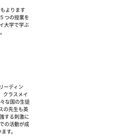
にもよります
５つの授業を
イ大学で学ぶ
。
リーディン
。クラスメイ
々な国の生徒
スの先生も英
強する刺激に
での活動が成
います。