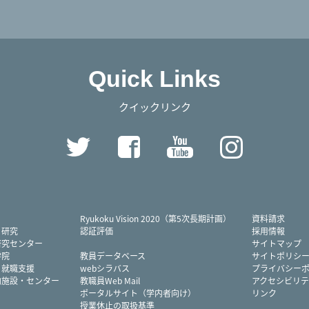
Quick Links
クイックリンク
Twitter
Facebook
YouTube
Instag
Ryukoku Vision 2020（第5次長期計画）
資料請求
・研究
認証評価
採用情報
研究センター
サイトマップ
学院
教員データベース
サイトポリシ
・就職支援
webシラバス
プライバシー
内施設・センター
教職員Web Mail
アクセシビリテ
ポータルサイト（学内者向け）
リンク
授業休止の取扱基準