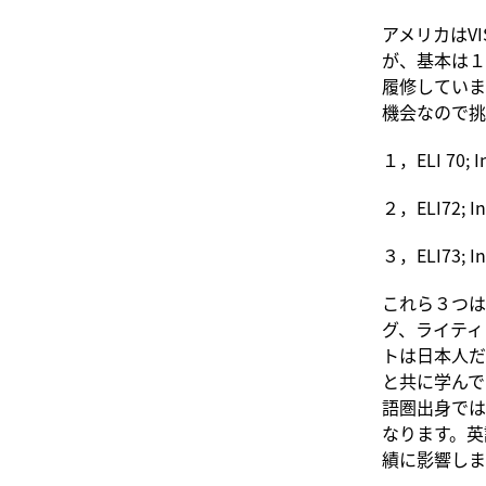
アメリカはV
が、基本は１
履修していま
機会なので挑
１，ELI 70; I
２，ELI72; I
３，ELI73; In
これら３つは
グ、ライティ
トは日本人だ
と共に学んで
語圏出身では
なります。英
績に影響しま