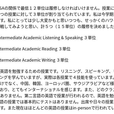
ISAの関係で最低１２単位は履修しなければいけません。授業
つの授業に対して３単位が割り当てられています。私は今学期
す。私にとっては少し大変かもと思いつつも、せっかくのハワ
戦してみようと思い、計５つ（１５単位）の履修を決めました
ntermediate Academic Listening & Speaking ３単位
ntermediate Academic Reading ３単位
termediate Academic Writing ３単位
英語を勉強するための授業です。リスニング、スピーキング、
ングを学んでいますが、実際は各授業で４技能を使っています
けでなく、中国、韓国、ヨーロッパ圏、サウジアラビアなど様
おり、とてもインターナショナルを感じます。また、どのクラ
ありません。第二言語の英語で授業が行われるので、英語を勉
語の授業では基本的にテストはありません。出席や日々の授業
す。また現在はほとんどの英語の授業はin-personで行われて