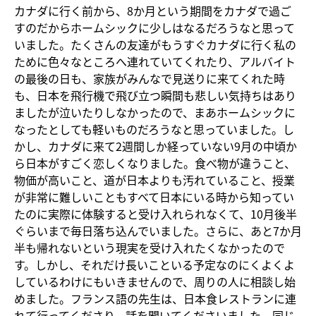
カナダに行く前から、8か月という期間をカナダで過ご
すのだからホームシックに少しはなるだろうなと思って
いました。たくさんの友達がもうすぐカナダに行く私の
ために色々なところへ連れていてくれたり、アルバイト
の最後の日も、家族がみんなで見送りに来てくれた時
も、日本を飛行機で飛び立つ瞬間も悲しい気持ちはあり
ましたが泣いたりしなかったので、まあホームシックに
なったとしても軽いものだろうなと思っていました。し
かし、カナダに来て2週間しか経っていない9月の中頃か
ら日本がすごく恋しくなりました。食べ物が違うこと、
物価が高いこと、道が日本よりも汚れていること、授業
が非常に難しいこともすべて日本にいる時から知ってい
たのに実際に体験すると受け入れられなくて、10月後半
ぐらいまで毎日落ち込んでいました。さらに、あと7か月
半も帰れないという現実を受け入れたくなかったので
す。しかし、それだけ長いこといる予定なのにくよくよ
しているわけにもいきませんので、周りの人に相談し始
めました。フランス語の先生は、日本食レストランに連
れて行ってくださり、話を聞いてくださいました。同じ