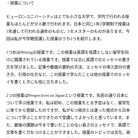
・授業について
ヒューロンユニバーシティはとても小さな大学で、学内で行われる授
業もほとんどが少人数で行われます。日本と同じ
年
学期制で授業は
1
2
年通して行われる通年のものと、
セメスターのものがあります。今
1
1
回は私が今学期受講した授業のうち
つを紹介します。
2
つめは
の授業です。この授業は英語を母語としない留学生向
1
Writing
けに開講されている授業です。授業では主に英語でのエッセイの書き
方を学びました。記事や動画の要約の方法、エッセイの導入部分の書
き方、引用の仕方など、この授業で学んだことは他の授業でのエッセ
イを書くときにも役に立ちました。
つの授業は
という授業です。名前の通り日本に
2
Perspectives on Japan
ついて学ぶ授業です。私は初め、この授業をとる予定はなく、留学先
に来てから登録したのですが、私がもつ視点とは違った視点から日本
について学ぶことができたので受講してよかったと思っています。ま
た、最後の課題は今まで書いたことのない長さのエッセイで、英語で
文章を書く力をつけることができました。授業のトピックは文化、政