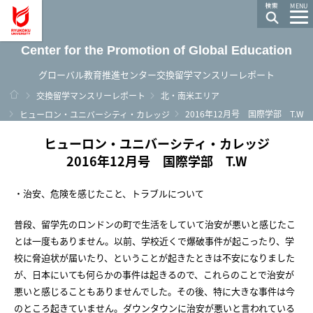
龍谷大学 You, Unlimited
MENU
Center for the Promotion of Global Education
グローバル教育推進センター交換留学マンスリーレポート
ホーム
交換留学マンスリーレポート
北・南米エリア
2016年12月号 国際学部 T.W
ヒューロン・ユニバーシティ・カレッジ
ヒューロン・ユニバーシティ・カレッジ
2016年12月号 国際学部 T.W
・治安、危険を感じたこと、トラブルについて
普段、留学先のロンドンの町で生活をしていて治安が悪いと感じたこ
とは一度もありません。以前、学校近くで爆破事件が起こったり、学
校に脅迫状が届いたり、ということが起きたときは不安になりました
が、日本にいても何らかの事件は起きるので、これらのことで治安が
悪いと感じることもありませんでした。その後、特に大きな事件は今
のところ起きていません。ダウンタウンに治安が悪いと言われている