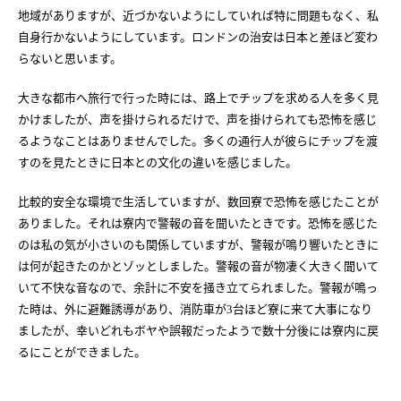
地域がありますが、近づかないようにしていれば特に問題もなく、私
自身行かないようにしています。ロンドンの治安は日本と差ほど変わ
らないと思います。
大きな都市へ旅行で行った時には、路上でチップを求める人を多く見
かけましたが、声を掛けられるだけで、声を掛けられても恐怖を感じ
るようなことはありませんでした。多くの通行人が彼らにチップを渡
すのを見たときに日本との文化の違いを感じました。
比較的安全な環境で生活していますが、数回寮で恐怖を感じたことが
ありました。それは寮内で警報の音を聞いたときです。恐怖を感じた
のは私の気が小さいのも関係していますが、警報が鳴り響いたときに
は何が起きたのかとゾッとしました。警報の音が物凄く大きく聞いて
いて不快な音なので、余計に不安を掻き立てられました。警報が鳴っ
た時は、外に避難誘導があり、消防車が
台ほど寮に来て大事になり
3
ましたが、幸いどれもボヤや誤報だったようで数十分後には寮内に戻
るにことができました。