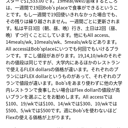
スターで$1,533.00です。19meal/wkの意味するところ
は、一週間で19回Bob’s placeで食事ができるというこ
とです。もし一週間で19回使いきれなかった場合でも、
その残りは繰り越されません。一週間ごとに更新されま
す。私は平日3回（朝、昼、晩）行き、土日は2回（昼、
晩）ずつ行くことにしています。他にもAll access、
14meals/wk, 10meals/wk、5meals/wkなどあります。
All accessはBob’splaceにいつでも何回でもいけるプラ
ンです。すこし値段があがります。19,14,10/wkのそれぞ
れの値段は同じですが、大学内にあるほかのレストラン
で使えるFLEX dollarsの価格が違います。それぞれのプ
ランにはFLEX dollarというものがあって、それぞれのプ
ランで値段が違います。Bob’sをあまり使わずに他の大学
内レストランで食事したい場合はFlex dollarの値段が高
いプランを選ぶことをお勧めします。All accessでは
$100、19/wkでは$100、14/wkでは$300、10/wkでは
$500、5/wkでは$500です。週にBob’sを使わないほど
Flexの使える価格が上がります。