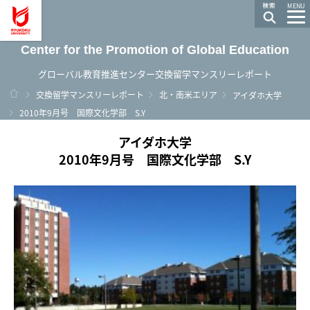
龍谷大学 You, Unlimited
MENU
Center for the Promotion of Global Education
グローバル教育推進センター交換留学マンスリーレポート
ホーム
交換留学マンスリーレポート
北・南米エリア
アイダホ大学
2010年9月号 国際文化学部 S.Y
アイダホ大学
2010年9月号 国際文化学部 S.Y