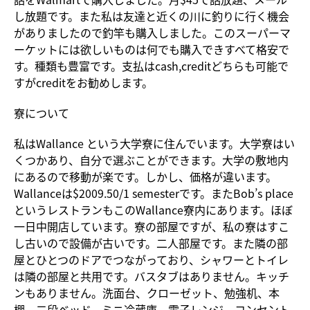
し放題です。また私は友達と近くの川に釣りに行く機会
がありましたので釣竿も購入しました。このスーパーマ
ーケットには欲しいものは何でも購入できすべて格安で
す。種類も豊富です。支払はcash,creditどちらも可能で
すがcreditをお勧めします。
寮について
私はWallance という大学寮に住んでいます。大学寮はい
くつかあり、自分で選ぶことができます。大学の敷地内
にあるので移動が楽です。しかし、価格が違います。
Wallanceは$2009.50/1 semesterです。またBob’s place
というレストランもこのWallance寮内にあります。ほぼ
一日中開店しています。寮の部屋ですが、私の寮はすこ
し古いので設備が古いです。二人部屋です。また隣の部
屋とひとつのドアでつながっており、シャワーとトイレ
は隣の部屋と共用です。バスタブはありません。キッチ
ンもありません。洗面台、クローゼット、勉強机、本
棚、二段ベッド、ミニ冷蔵庫、電子レンジ、コンセント