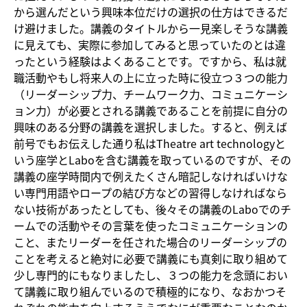
から選んだという興味本位だけの選択の仕方はできるだ
け避けました。講義のタイトルから一見楽しそうな講義
に見えても、実際に参加してみると思っていたのとは違
ったという経験はよくあることです。ですから、私は就
職活動やもし将来人の上に立った時に役立つ３つの能力
（リーダーシップ力、チームワーク力、コミュニケーシ
ョン力）が必要とされる講義であることを前提に自分の
興味のある分野の講義を選択しました。すると、例えば
前号でもお伝えした通り私はTheatre art technologyと
いう座学とLaboを含む講義を取っているのですが、その
講義の座学時間内で例えたくさん暗記しなければいけな
い専門用語やロープの結び方などの習得しなければなら
ない技術があったとしても、後々その講義のLaboでのチ
ームでの活動やその言葉を使ったコミュニケーションの
こと、またリーダーを任された場合のリーダーシップの
ことを考えると絶対に必要で講義にも真剣に取り組めて
少し専門的にもなりましたし、３つの能力を念頭におい
て講義に取り組んでいるので積極的になり、なおかつそ