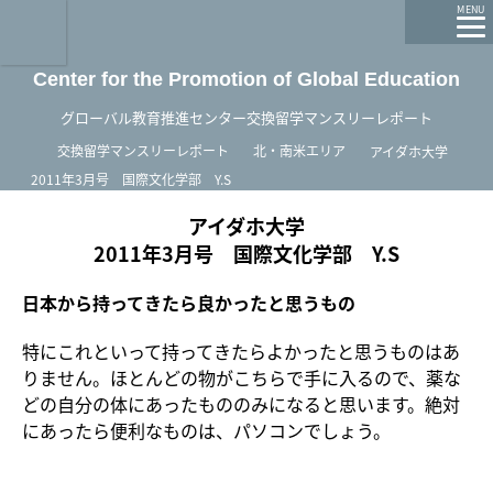
龍谷大学 You, Unlimited
MENU
Center for the Promotion of Global Education
グローバル教育推進センター交換留学マンスリーレポート
ホーム
交換留学マンスリーレポート
北・南米エリア
アイダホ大学
2011年3月号 国際文化学部 Y.S
アイダホ大学
2011年3月号 国際文化学部 Y.S
日本から持ってきたら良かったと思うもの
特にこれといって持ってきたらよかったと思うものはあ
りません。ほとんどの物がこちらで手に入るので、薬な
どの自分の体にあったもののみになると思います。絶対
にあったら便利なものは、パソコンでしょう。