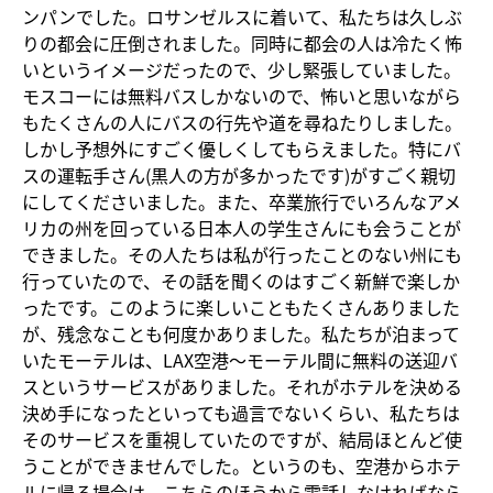
ンパンでした。ロサンゼルスに着いて、私たちは久しぶ
りの都会に圧倒されました。同時に都会の人は冷たく怖
いというイメージだったので、少し緊張していました。
モスコーには無料バスしかないので、怖いと思いながら
もたくさんの人にバスの行先や道を尋ねたりしました。
しかし予想外にすごく優しくしてもらえました。特にバ
スの運転手さん(黒人の方が多かったです)がすごく親切
にしてくださいました。また、卒業旅行でいろんなアメ
リカの州を回っている日本人の学生さんにも会うことが
できました。その人たちは私が行ったことのない州にも
行っていたので、その話を聞くのはすごく新鮮で楽しか
ったです。このように楽しいこともたくさんありました
が、残念なことも何度かありました。私たちが泊まって
いたモーテルは、LAX空港～モーテル間に無料の送迎バ
スというサービスがありました。それがホテルを決める
決め手になったといっても過言でないくらい、私たちは
そのサービスを重視していたのですが、結局ほとんど使
うことができませんでした。というのも、空港からホテ
ルに帰る場合は、こちらのほうから電話しなければなら