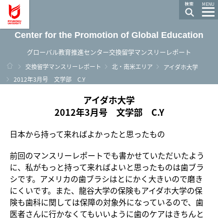
龍谷大学 You, Unlimited
MENU
Center for the Promotion of Global Education
グローバル教育推進センター交換留学マンスリーレポート
ホーム
交換留学マンスリーレポート
北・南米エリア
アイダホ大学
2012年3月号 文学部 C.Y
アイダホ大学
2012年3月号 文学部 C.Y
日本から持って来ればよかったと思ったもの
前回のマンスリーレポートでも書かせていただいたよう
に、私がもっと持って来ればよいと思ったものは歯ブラ
シです。アメリカの歯ブラシはとにかく大きいので磨き
にくいです。また、龍谷大学の保険もアイダホ大学の保
険も歯科に関しては保障の対象外になっているので、歯
医者さんに行かなくてもいいように歯のケアはきちんと