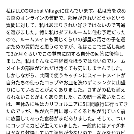
私はLLCのGlobal Villageに住んでいます。私は寮を決め
る際のオンラインの質問で、部屋がきれいどうかという
質問に対して、私はあまりきれい好きではないので普通
を選びました。特に私はダブルルームに住む予定だった
ので、ルームメイトも同じくらいの部屋の汚さの子を選
ぶための質問だと思うのですが、私はここで生活し始め
て3か月ぐらいでこの質問に関する自分の回答に後悔し
ました。私はそんなに神経質なほうではないのでルーム
メイトの部屋がどれだけ汚くても気にしませんでした。
しかしながら、共同で使うキッチンにスイートメイトが
自分たちの使ったコップやお皿を洗わずにシンクに山盛
りにしていることがよくありました。さすがの私も耐え
られないことがよくありました。この間一番驚いたこと
は、春休みに私はカリフォルニアに5日間旅行に行ってき
たのですが、私が六日目に帰ってくると私が出ていく前
に放置してあった食器がまだありました。そして、つい
にコップにカビが生えていました。一般的にはアイダホ
はかなり乾燥していて湿気が少ないので、なかなかカビ