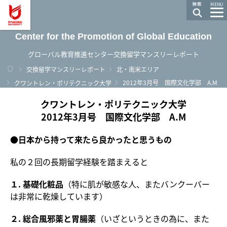
龍谷大学 You, Unlimited
MENU
Center for the Promotion of Global Education
グローバル教育推進センター交換留学マンスリーレポート
ホーム
交換留学マンスリーレポート
北・南米エリア
2012年3月号 国際文化学部 A.M
クワントレン・ポリテクニック大学
クワントレン・ポリテクニック大学
2012年3月号 国際文化学部 A.M
●日本から持って来たら良かったと思うもの
私の２回の長期留学経験を踏まえると
１. 基礎化粧品
（特に肌が敏感な人、またバンクーバー
は非常に乾燥しています）
２. 総合風邪薬と胃腸薬
（いざというときの為に、また