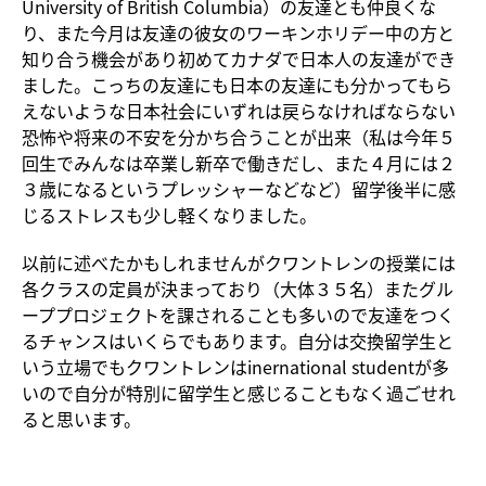
University of British Columbia）の友達とも仲良くな
り、また今月は友達の彼女のワーキンホリデー中の方と
知り合う機会があり初めてカナダで日本人の友達ができ
ました。こっちの友達にも日本の友達にも分かってもら
えないような日本社会にいずれは戻らなければならない
恐怖や将来の不安を分かち合うことが出来（私は今年５
回生でみんなは卒業し新卒で働きだし、また４月には２
３歳になるというプレッシャーなどなど）留学後半に感
じるストレスも少し軽くなりました。
以前に述べたかもしれませんがクワントレンの授業には
各クラスの定員が決まっており（大体３５名）またグル
ーププロジェクトを課されることも多いので友達をつく
るチャンスはいくらでもあります。自分は交換留学生と
いう立場でもクワントレンはinernational studentが多
いので自分が特別に留学生と感じることもなく過ごせれ
ると思います。