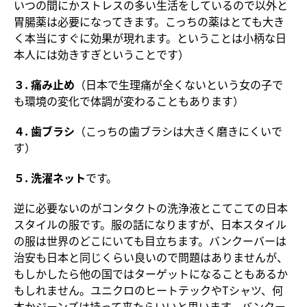
いつの間にかストレスの多い生活をしているので以外と
胃腸薬は必要になってきます。こっちの薬はとても大き
く本当にすぐに効果が現れます。ということは小柄な日
本人には効きすぎということです）
３. 痛み止め
（日本で生理痛が全くないという女の子で
も環境の変化で体調が変わることもあります）
４. 歯ブラシ
（こっちの歯ブラシは大きく磨きにくいで
す）
５. 洗濯ネット
です。
逆に必要ないのがコンタクトの洗浄液とこてこての日本
スタイルの服です。服の話になりますが、日本スタイル
の服は世界のどこにいても目立ちます。バンクーバーは
治安も日本と同じくらい良いので問題はありませんが、
もしかしたら他の国ではターゲットになることもあるか
もしれません。ユニクロのヒートテックやTシャツ、何
本かジーンズは持って来たらいいと思います。バンクー