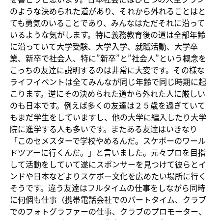
のような決められた道があり、それから外れることはと
ても勇気のいることであり、みんなはただそれに沿って
いるような気がします。特に義務教育後の道は全部年齢
に沿っていて大学受験、大学入学、就職活動、大学卒
業、新卒で社会人、特に”新卒”と”社会人”という概念を
こっちの友達に説明するのは非常に大変です。その様な
ライフイベントは全てみんなが同じ年齢で同じ時期に起
こります。逆にその決められた道から外れた人に厳しい
のも日本です。例えば多くの友達は２５歳を過ぎていて
もまだ学生をしていますし、他の大学に編入したり大学
院に進学する人も多いです。またある友達はいきなり
「このセメスターで学校やめるんだ。スケボーのワール
ドツアーに行くんだ。」と言いました。元々プロを目指
して活動をしていて遂にスポンサーを見つけて彼らとイ
ンドや日本などよりスケボー文化を広めたい場所に行く
そうです。違う友達はフルタイムの仕事をしながら同時
に何個も仕事（携帯電話会社でのパートタイム、クラブ
でのフォトグラファーの仕事、クラブのプロモーター、