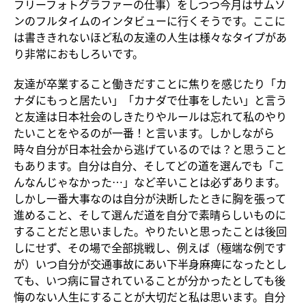
フリーフォトグラファーの仕事）をしつつ今月はサムソ
ンのフルタイムのインタビューに行くそうです。ここに
は書ききれないほど私の友達の人生は様々なタイプがあ
り非常におもしろいです。
友達が卒業すること働きだすことに焦りを感じたり「カ
ナダにもっと居たい」「カナダで仕事をしたい」と言う
と友達は日本社会のしきたりやルールは忘れて私のやり
たいことをやるのが一番！と言います。しかしながら
時々自分が日本社会から逃げているのでは？と思うこと
もあります。自分は自分、そしてどの道を選んでも「こ
んなんじゃなかった…」など辛いことは必ずあります。
しかし一番大事なのは自分が決断したときに胸を張って
進めること、そして選んだ道を自分で素晴らしいものに
することだと思いました。やりたいと思ったことは後回
しにせず、その場で全部挑戦し、例えば（極端な例です
が）いつ自分が交通事故にあい下半身麻痺になったとし
ても、いつ病に冒されていることが分かったとしても後
悔のない人生にすることが大切だと私は思います。自分