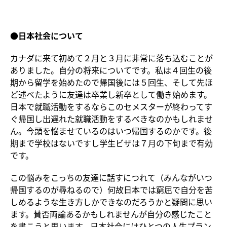
●日本社会について
カナダに来て初めて２月と３月に非常に落ち込むことが
ありました。自分の将来についてです。私は４回生の後
期から留学を始めたので帰国後には５回生、そして先ほ
ど述べたように友達は卒業し新卒として働き始めます。
日本で就職活動をするならこのセメスターが終わってす
ぐ帰国し出遅れた就職活動をするべきなのかもしれませ
ん。今頭を悩ませているのはいつ帰国するのかです。後
期まで学校はないですし学生ビザは７月の下旬まで有効
です。
この悩みをこっちの友達に話すにつれて（みんながいつ
帰国するのが尋ねるので）何故日本では窮屈で自分を苦
しめるような生き方しかできなのだろうかと疑問に思い
ます。賛否両論あるかもしれませんが自分の感じたこと
を書こうと思います。日本社会にはひとつの人生プラン