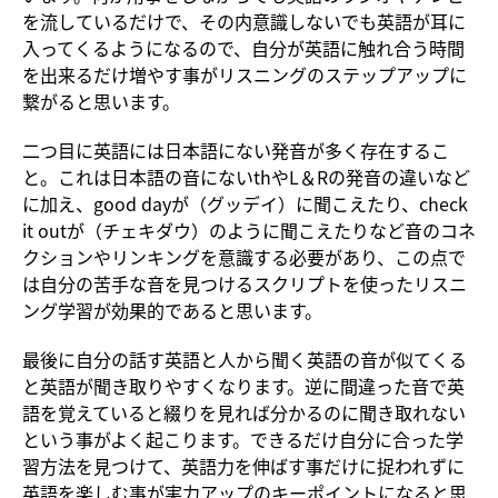
を流しているだけで、その内意識しないでも英語が耳に
入ってくるようになるので、自分が英語に触れ合う時間
を出来るだけ増やす事がリスニングのステップアップに
繋がると思います。
二つ目に英語には日本語にない発音が多く存在するこ
と。これは日本語の音にないthやL＆Rの発音の違いなど
に加え、good dayが（グッデイ）に聞こえたり、check
it outが（チェキダウ）のように聞こえたりなど音のコネ
クションやリンキングを意識する必要があり、この点で
は自分の苦手な音を見つけるスクリプトを使ったリスニ
ング学習が効果的であると思います。
最後に自分の話す英語と人から聞く英語の音が似てくる
と英語が聞き取りやすくなります。逆に間違った音で英
語を覚えていると綴りを見れば分かるのに聞き取れない
という事がよく起こります。できるだけ自分に合った学
習方法を見つけて、英語力を伸ばす事だけに捉われずに
英語を楽しむ事が実力アップのキーポイントになると思