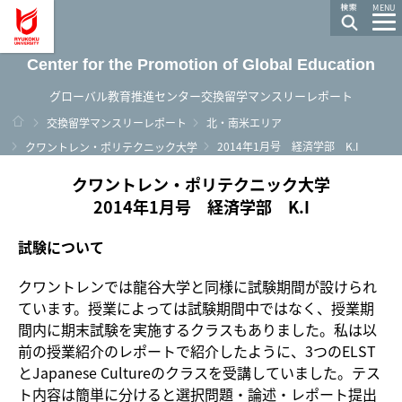
龍谷大学 You, Unlimited
MENU
Center for the Promotion of Global Education
グローバル教育推進センター交換留学マンスリーレポート
ホーム
交換留学マンスリーレポート
北・南米エリア
2014年1月号 経済学部 K.I
クワントレン・ポリテクニック大学
クワントレン・ポリテクニック大学
2014年1月号 経済学部 K.I
試験について
クワントレンでは龍谷大学と同様に試験期間が設けられ
ています。授業によっては試験期間中ではなく、授業期
間内に期末試験を実施するクラスもありました。私は以
前の授業紹介のレポートで紹介したように、3つのELST
とJapanese Cultureのクラスを受講していました。テス
ト内容は簡単に分けると選択問題・論述・レポート提出