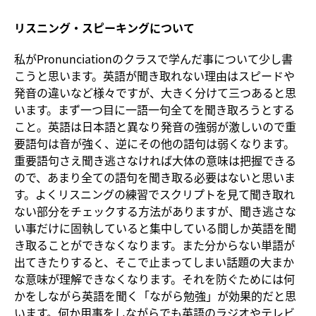
リスニング・スピーキングについて
私がPronunciationのクラスで学んだ事について少し書
こうと思います。英語が聞き取れない理由はスピードや
発音の違いなど様々ですが、大きく分けて三つあると思
います。まず一つ目に一語一句全てを聞き取ろうとする
こと。英語は日本語と異なり発音の強弱が激しいので重
要語句は音が強く、逆にその他の語句は弱くなります。
重要語句さえ聞き逃さなければ大体の意味は把握できる
ので、あまり全ての語句を聞き取る必要はないと思いま
す。よくリスニングの練習でスクリプトを見て聞き取れ
ない部分をチェックする方法がありますが、聞き逃さな
い事だけに固執していると集中している間しか英語を聞
き取ることができなくなります。また分からない単語が
出てきたりすると、そこで止まってしまい話題の大まか
な意味が理解できなくなります。それを防ぐためには何
かをしながら英語を聞く「ながら勉強」が効果的だと思
います。何か用事をしながらでも英語のラジオやテレビ