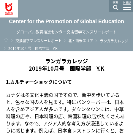
龍谷大学 You, Unlimited
MENU
Center for the Promotion of Global Education
グローバル教育推進センター交換留学マンスリーレポート
ホーム
交換留学マンスリーレポート
北・南米エリア
ランガラカレッジ
2019年10月号 国際学部 Y.K
ランガラカレッジ
2019年10月号 国際学部 Y.K
1.カルチャーショックについて
カナダは多文化主義の国ですので、街中を歩いている
と、色々な国の人を見ます。特にバンクーバーは、日本
人を含めアジア人が多いです。ダウンタウンには、中華
料理の店や、日本料理の店、韓国料理の店がたくさんあ
ります。なので、アジア人的な考え方が浸透しているよ
うに感じます。例えば、日本食レストランに行くと、お